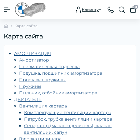
0
Клиенту
Карта сайта
Карта сайта
АМОРТИЗАЦИЯ
Амортизатор
Пневматическая подвеска
Подушка, подшипник амортизатора
Проставка пружины
Пружины
Пыльник, отбойник амортизатора
ДВИГАТЕЛЬ
Вентиляция картера
Комплектующие вентиляции картера
Патрубок, трубка вентиляции картера
Сепаратор (маслоотделитель), клапан
вентиляции, сапун
Головка цилиндра