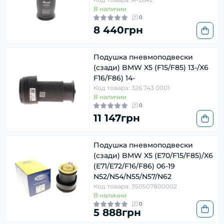
В наличии
0
8 440грн
Подушка пневмоподвески
(сзади) BMW X5 (F15/F85) 13-/X6
F16/F86) 14-
Код товара: 326 743 0001
В наличии
0
11 147грн
Подушка пневмоподвески
(сзади) BMW X5 (E70/F15/F85)/X6
(E71/E72/F16/F86) 06-19
N52/N54/N55/N57/N62
Код товара: 350507800002
В наличии
0
5 888грн