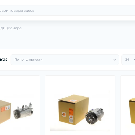
ндиционера
ка: