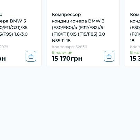
р
Компрессор
Ком
ера BMW 5
кондиционера BMW 3
кон
0/F11/G31)/X5
(F30/F80)/4 (F32/F82)/5
(F30
/F95) 1.6-3.0
(F10/F11)/X5 (F15/F85) 3.0
(F01
N55 11-18
18
2979
Код товара: 32836
Код 
В наличии
В на
рн
15 170грн
15