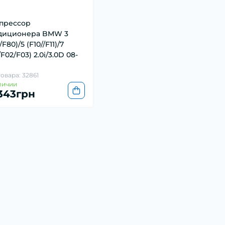
прессор
диционера BMW 3
/F80)/5 (F10//F11)/7
/F02/F03) 2.0i/3.0D 08-
товара: 32861
личии
 343грн