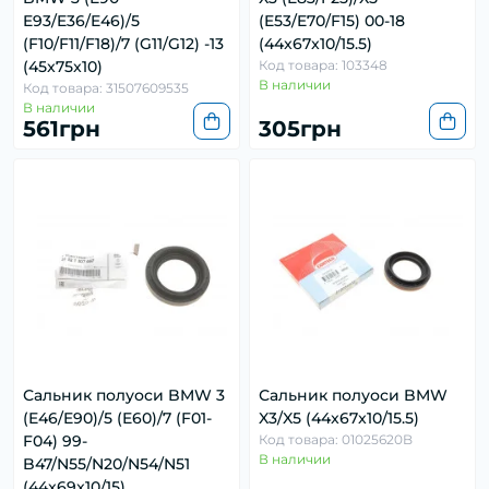
E93/E36/E46)/5
(E53/E70/F15) 00-18
(F10/F11/F18)/7 (G11/G12) -13
(44x67x10/15.5)
(45x75x10)
Код товара: 103348
В наличии
Код товара: 31507609535
В наличии
561грн
305грн
Сальник полуоси BMW 3
Сальник полуоси BMW
(E46/E90)/5 (E60)/7 (F01-
X3/X5 (44x67x10/15.5)
F04) 99-
Код товара: 01025620B
В наличии
B47/N55/N20/N54/N51
(44x69x10/15)