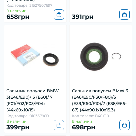
Код товара: 31527507697
В наличии
658грн
391грн
Сальник полуоси BMW
Сальник полуоси BMW 3
3(E46/E90)/ 5 (E60)/ 7
(E46/E90/F30/F80)/5
(F01/F02/F03/F04)
(E39/E60/F10)/7 (E38/E65-
(44x69x10/15)
67) (44x90.1x10x15.3)
Код товара: 01033796B
Код товара: B46.610
В наличии
В наличии
399грн
698грн