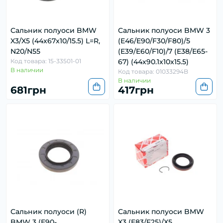
Сальник полуоси BMW
Сальник полуоси BMW 3
X3/X5 (44x67x10/15.5) L=R,
(E46/E90/F30/F80)/5
N20/N55
(E39/E60/F10)/7 (E38/E65-
Код товара: 15-33501-01
67) (44x90.1x10x15.5)
В наличии
Код товара: 01033294B
В наличии
681грн
417грн
Сальник полуоси (R)
Сальник полуоси BMW
BMW 3 (E90-
X3 (E83/F25)/X5