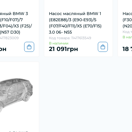
ляный BMW 3
Насос масляный BMW 1
Нас
(F10/F07)/7
(E82E88)/3 (E90-E93)/5
(F30
3/F04)/X3 (F25)/
(F07/F40/F11)/X5 (E70/F15)
(N20
 (N57 D30)
3.0 06- N55
Код т
В на
1417823009
Код товара: 11417613549
В наличии
рн
21 091грн
18