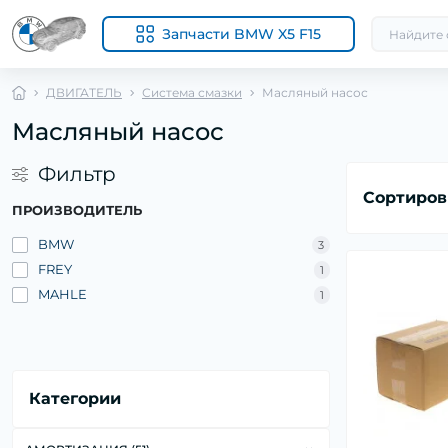
Запчасти BMW X5 F15
ДВИГАТЕЛЬ
Система смазки
Масляный насос
Масляный насос
Фильтр
Сортиров
ПРОИЗВОДИТЕЛЬ
BMW
3
FREY
1
MAHLE
1
Категории