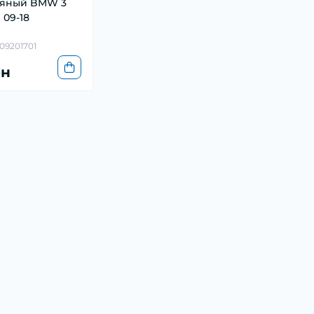
ляный BMW 3
) 09-18
09201701
рн