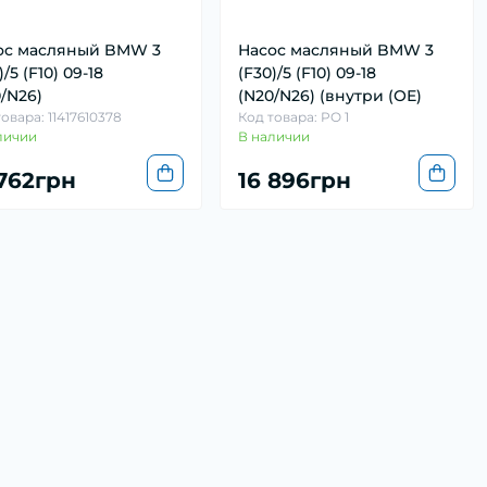
ос масляный BMW 3
Насос масляный BMW 3
)/5 (F10) 09-18
(F30)/5 (F10) 09-18
/N26)
(N20/N26) (внутри (ОЕ)
овара: 11417610378
Код товара: PO 1
личии
В наличии
 762грн
16 896грн