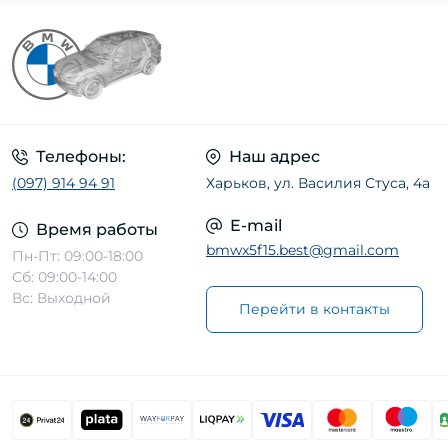
Датчик парковки (8)
Датчик педали сцепления, тормоза, газа
(1)
Датчик положения коленвала,
распредвала (18)
Датчик регулировки угла наклона фар (1)
Телефоны:
Наш адрес
Датчик температуры ОГ (1)
(097) 914 94 91
Харьков, ул. Василия Стуса, 4а
Лямбда-регулирование (17)
E-mail
Время работы
Расходомер воздуха (18)
bmwx5f15.best@gmail.com
Пн-Пт: 09:00-18:00
Сб: 09:00-14:00
Вс: Выходной
Перейти в контакты