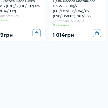
ь насоса масляного
Цепь насоса масляного
3 (F30)/5 (F10/F07) 07-
BMW 5 (F10)/7
/B47/B37)
(F01/F02/F03/F04)/X5
товара: 36339
(E70/F15/F85) N63/S63
личии
Код товара: 553 0222 10
В наличии
79грн
1 014грн