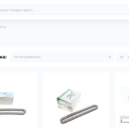
оса
ка: