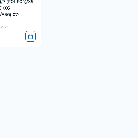
/7 (F01-F04)/X5
5)/X6
/F86) 07-
36338