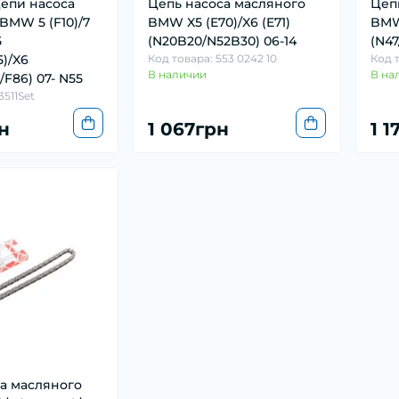
епи насоса
Цепь насоса масляного
Цеп
BMW 5 (F10)/7
BMW X5 (E70)/X6 (E71)
BMW 
5
(N20B20/N52B30) 06-14
(N47
5)/X6
Код товара: 553 0242 10
Код 
В наличии
В на
6/F86) 07- N55
3511Set
н
1 067грн
1 1
а масляного