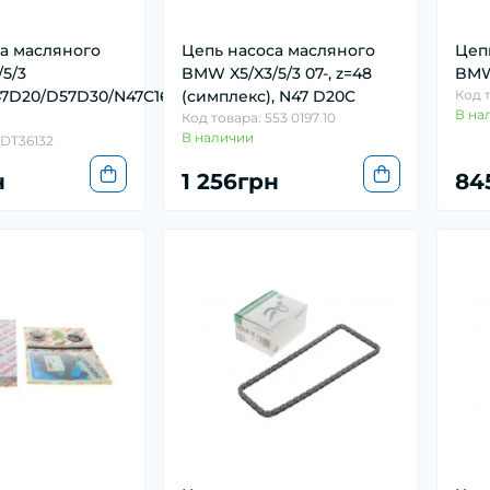
а масляного
Цепь насоса масляного
Цеп
5/3
BMW X5/X3/5/3 07-, z=48
BMW 
7D20/D57D30/N47C16)
(симплекс), N47 D20C
Код т
В на
Код товара: 553 0197 10
В наличии
ADT36132
н
1 256грн
84