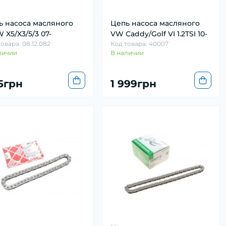
ь насоса масляного
Цепь насоса масляного
X5/X3/5/3 07-
VW Caddy/Golf VI 1.2TSI 10-
овара: 08.12.082
Код товара: 40007
личии
В наличии
5грн
1 999грн