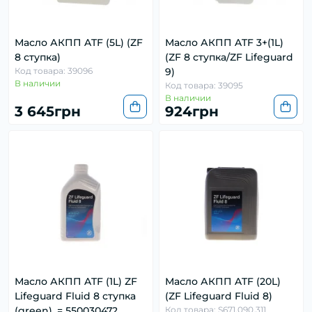
Масло АКПП ATF (5L) (ZF
Масло АКПП ATF 3+(1L)
8 ступка)
(ZF 8 ступка/ZF Lifeguard
Код товара: 39096
9)
В наличии
Код товара: 39095
В наличии
3 645грн
924грн
Масло АКПП ATF (1L) ZF
Масло АКПП ATF (20L)
Lifeguard Fluid 8 ступка
(ZF Lifeguard Fluid 8)
(green), = 550030472
Код товара: S671.090.311