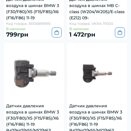
воздуха в шинах BMW 3
воздуха в шинах MB C-
(F30/F80)/X5 (F15/F85)/X6
class (W204/W205)/E-class
(F16/F86) 11-19
(E212) 09-
Код товара: 36106881890
Код товара: VKRA 111000
В наличии
В наличии
799грн
1 472грн
Датчик давления
Датчик давления
воздуха в шинах BMW 3
воздуха в шинах BMW 3
(F30/F80)/X5 (F15/F85)/X6
(F30/F80)/X5 (F15/F85)/X6
(F16/F86) 11-19
(F16/F86) 11-19
B47/N47/N55/N57/N63
B47/N47/N55/N57/N63