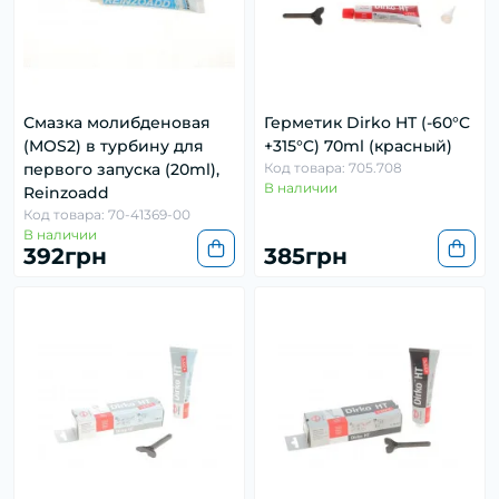
Смазка молибденовая
Герметик Dirko HT (-60°C
(MOS2) в турбину для
+315°C) 70ml (красный)
первого запуска (20ml),
Код товара: 705.708
В наличии
Reinzoadd
Код товара: 70-41369-00
В наличии
392грн
385грн