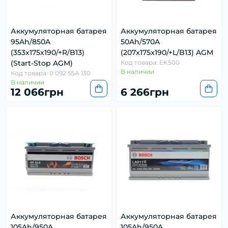
Аккумуляторная батарея
Аккумуляторная батарея
95Ah/850A
50Ah/570A
(353x175x190/+R/B13)
(207x175x190/+L/B13) AGM
(Start-Stop AGM)
Код товара: EK500
В наличии
Код товара: 0 092 S5A 130
В наличии
12 066грн
6 266грн
Аккумуляторная батарея
Аккумуляторная батарея
105Ah/950A
105Ah/950A