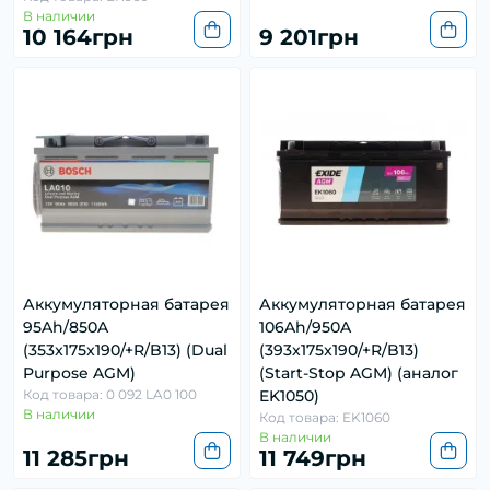
В наличии
10 164грн
9 201грн
Аккумуляторная батарея
Аккумуляторная батарея
95Ah/850A
106Ah/950A
(353x175x190/+R/B13) (Dual
(393x175x190/+R/B13)
Purpose AGM)
(Start-Stop AGM) (аналог
Код товара: 0 092 LA0 100
EK1050)
В наличии
Код товара: EK1060
В наличии
11 285грн
11 749грн