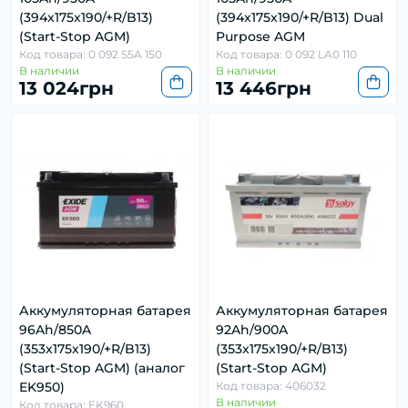
(394x175x190/+R/B13)
(394x175x190/+R/B13) Dual
(Start-Stop AGM)
Purpose AGM
Код товара: 0 092 S5A 150
Код товара: 0 092 LA0 110
В наличии
В наличии
13 024грн
13 446грн
Аккумуляторная батарея
Аккумуляторная батарея
96Ah/850A
92Ah/900A
(353x175x190/+R/B13)
(353x175x190/+R/B13)
(Start-Stop AGM) (аналог
(Start-Stop AGM)
EK950)
Код товара: 406032
В наличии
Код товара: EK960