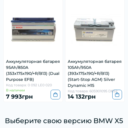
Аккумуляторная батарея
Аккумуляторная батарея
95Ah/850A
105Ah/950A
(353x175x190/+R/B13) (Dual
(393x175x190/+R/B13)
Purpose EFB)
(Start-Stop AGM) Silver
Код товара: 0 092 LE0 020
Dynamic H15
В наличии
Код товара: 605901095 D852
7 993грн
14 132грн
Выберите свою версию BMW X5