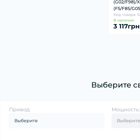
(G02/F98)/X
Датчик износа тормозных колодок (23)
(F5/F85/G05/
Датчик наружной температуры воздуха
Код товара: 
(2)
В наличии
3 117грн
Датчик оксидов азота (NOx) (3)
Датчик парковки (8)
Датчик педали сцепления, тормоза, газа
(1)
Датчик положения коленвала,
распредвала (18)
Выберите с
Датчик регулировки угла наклона фар (1)
Датчик температуры ОГ (1)
Лямбда-регулирование (17)
Привод:
Мощность:
Расходомер воздуха (18)