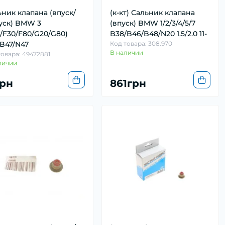
ник клапана (впуск/
(к-кт) Сальник клапана
уск) BMW 3
(впуск) BMW 1/2/3/4/5/7
/F30/F80/G20/G80)
B38/B46/B48/N20 1.5/2.0 11-
/B47/N47
Код товара: 308.970
В наличии
товара: 49472881
личии
грн
861грн