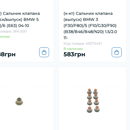
т) Сальник клапана
(к-кт) Сальник клапана
уск/выпуск) BMW 5
(выпуск) BMW 3
)/6 (E63) 04-10
(F30/F80)/5 (F10/G30/F90)
товара: 364.500
(B38/B46/B48/N20) 1.5/2.0
личии
11-
Код товара: 49375431
В наличии
188грн
583грн