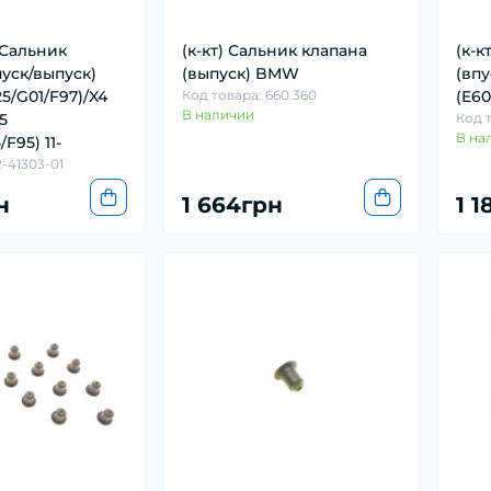
 Сальник
(к-кт) Сальник клапана
(к-к
пуск/выпуск)
(выпуск) BMW
(вп
5/G01/F97)/X4
Код товара: 660.360
(E60
В наличии
5
Код 
В на
F95) 11-
2-41303-01
н
1 664грн
1 