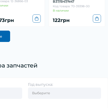
товара: 12-36866-03
B37/B47/N47
личии
Код товара: 70-39398-00
В наличии
073грн
122грн
ще
а запчастей
Год выпуска: