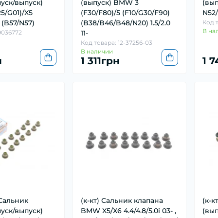
пуск/выпуск)
(выпуск) BMW 3
(вы
5/G01)/X5
(F30/F80)/5 (F10/G30/F90)
N52
- (B57/N57)
(B38/B46/B48/N20) 1.5/2.0
Код т
В на
9036772
11-
Код товара: 12-37256-03
В наличии
н
1 311грн
1 
 Сальник
(к-кт) Сальник клапана
(к-к
пуск/выпуск)
BMW X5/X6 4.4/4.8/5.0i 03- ,
(вып