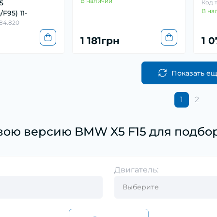
В наличии
5
Код 
В на
F95) 11-
584.820
1 181грн
1 
Показать е
1
2
вою версию BMW X5 F15 для подбор
Двигатель: