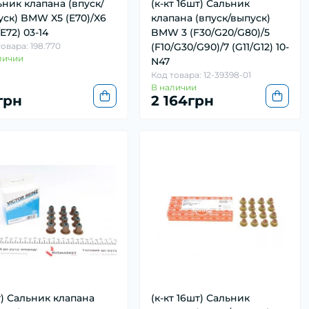
ник клапана (впуск/
(к-кт 16шт) Сальник
уск) BMW X5 (E70)/X6
клапана (впуск/выпуск)
/E72) 03-14
BMW 3 (F30/G20/G80)/5
овара: 198.770
(F10/G30/G90)/7 (G11/G12) 10-
личии
N47
Код товара: 12-39398-01
В наличии
грн
2 164грн
т) Сальник клапана
(к-кт 16шт) Сальник