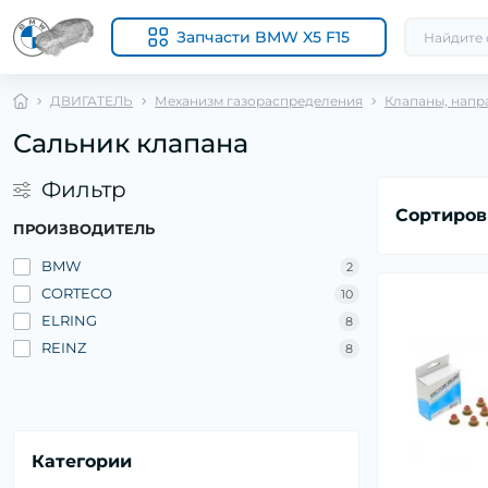
Запчасти BMW X5 F15
ДВИГАТЕЛЬ
Механизм газораспределения
Клапаны, напр
Сальник клапана
Фильтр
Сортиров
ПРОИЗВОДИТЕЛЬ
BMW
2
CORTECO
10
ELRING
8
REINZ
8
Категории