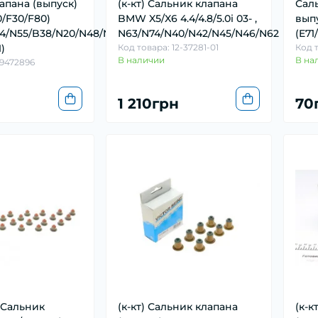
апана (выпуск)
(к-кт) Сальник клапана
Саль
/F30/F80)
BMW X5/X6 4.4/4.8/5.0i 03- ,
вып
4/N55/B38/N20/N48/N26
N63/N74/N40/N42/N45/N46/N62
(E71
1)
Код товара: 12-37281-01
Код т
В наличии
В на
49472896
1 210грн
70
) Сальник
(к-кт) Сальник клапана
(к-к