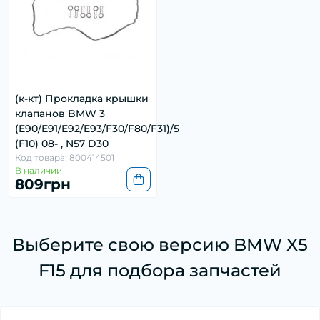
(к-кт) Прокладка крышки
клапанов BMW 3
(E90/E91/E92/E93/F30/F80/F31)/5
(F10) 08- , N57 D30
Код товара: 800414501
В наличии
809грн
Выберите свою версию BMW X5
F15 для подбора запчастей