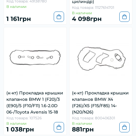
Код товара: 49138780
цилиндр)
В наличии
Код товара: 11127614701
В наличии
1 161грн
4 098грн
(к-кт) Прокладка крышки
(к-кт) Прокладка крышки
клапанов BMW 1 (F20)/3
клапанов BMW X4
(E90)/5 (F10/F11) 1.6-2.0D
(F26)/X5 (F15/F85) 14-
06-/Toyota Avensis 15-18
(N20/N26)
Код товара: 107526
Код товара: 800406301
В наличии
В наличии
1 038грн
881грн