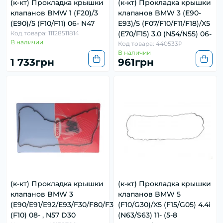
(к-кт) Прокладка крышки
(к-кт) Прокладка крышки
клапанов BMW 1 (F20)/3
клапанов BMW 3 (E90-
(E90)/5 (F10/F11) 06- N47
E93)/5 (F07/F10/F11/F18)/X5
Код товара: 11128511814
(E70/F15) 3.0 (N54/N55) 06-
В наличии
Код товара: 440533P
В наличии
1 733грн
961грн
(к-кт) Прокладка крышки
(к-кт) Прокладка крышки
клапанов BMW 3
клапанов BMW 5
(E90/E91/E92/E93/F30/F80/F31)/5
(F10/G30)/X5 (F15/G05) 4.4i
(F10) 08- , N57 D30
(N63/S63) 11- (5-8