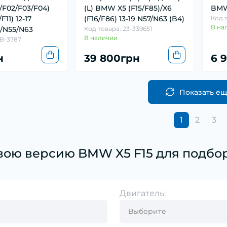
/F02/F03/F04)
(L) BMW X5 (F15/F85)/X6
BMW 
F11) 12-17
(F16/F86) 13-19 N57/N63 (B4)
Код 
В на
/N55/N63
Код товара: 23-339651
В наличии
VB-3787
н
39 800грн
6 
Показать е
1
2
3
вою версию BMW X5 F15 для подбор
Двигатель: