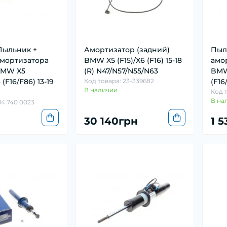
 Пыльник +
Амортизатор (задний)
Пыл
амортизатора
BMW X5 (F15)/X6 (F16) 15-18
амо
BMW X5
(R) N47/N57/N55/N63
BMW 
 (F16/F86) 13-19
Код товара: 23-339682
(F16
В наличии
Код 
В на
14 740 0023
30 140грн
1 