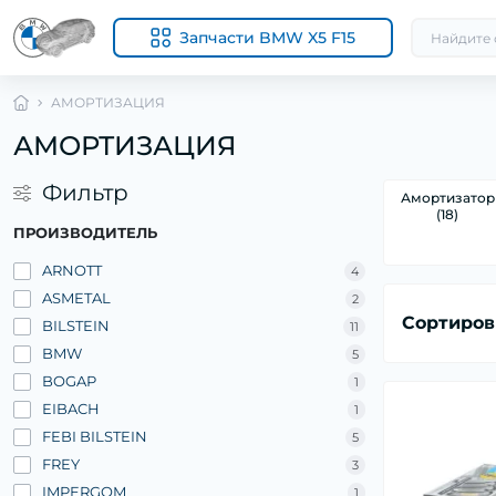
Запчасти BMW X5 F15
АМОРТИЗАЦИЯ
АМОРТИЗАЦИЯ
Фильтр
Амортизатор
(18)
ПРОИЗВОДИТЕЛЬ
ARNOTT
4
ASMETAL
2
Сортиров
BILSTEIN
11
BMW
5
BOGAP
1
EIBACH
1
FEBI BILSTEIN
5
FREY
3
IMPERGOM
1