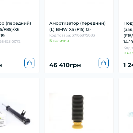
ор (передний)
Амортизатор (передний)
Под
5/F85)/X6
(L) BMW X5 (F15) 13-
(за
-19
Код товара: 37106875083
(F15
В наличии
26 623 0072
14-1
Код 
В на
н
46 410грн
1 