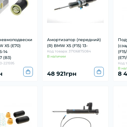
невмоподвески
Амортизатор (передний)
Под
W X5 (E70)
(R) BMW X5 (F15) 13-
(сз
6-14
Код товара: 37106875084
(F15
В наличии
7 (B3)
(E71
0-221595
Код 
В на
н
48 921грн
8 