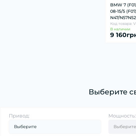
BMW 7 (F01
Датчик регулировки угла наклона фар (1)
08-15/5 (F07/
Датчик температуры ОГ (1)
N47/N57N52
Код товара: 
Лямбда-регулирование (17)
В наличии
9 160гр
Расходомер воздуха (18)
Выберите с
Привод:
Мощность: