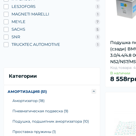
LESJOFORS
1
MAGNETI MARELLI
1
MEYLE
7
SACHS
5
SNR
1
Подушка п
TRUCKTEC AUTOMOTIVE
1
(сзади) BM
3.0/4.4/4.8 0
N52/N57/M5
Код товара: 4
В наличии
Категории
8 558гр
АМОРТИЗАЦИЯ (51)
Амортизатор (18)
Пневматическая подвеска (9)
Подушка, подшипник амортизатора (10)
Проставка пружины (1)