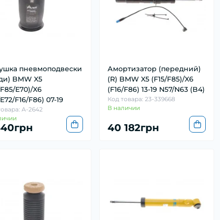
ушка пневмоподвески
Амортизатор (передний)
ади) BMW X5
(R) BMW X5 (F15/F85)/X6
/F85/E70)/X6
(F16/F86) 13-19 N57/N63 (B4)
/E72/F16/F86) 07-19
Код товара: 23-339668
В наличии
товара: A-2642
личии
440грн
40 182грн