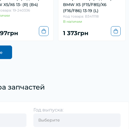
X5/X6 13- (R) (B4)
BMW X5 (F15/F85)/X6
товара: 19-240336
(F16/F86) 13-19 (L)
личии
Код товара: B3411118
В наличии
997грн
1 373грн
ще
а запчастей
Год выпуска: