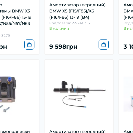
р
Амортизатор (передний)
Амо
темы BMW X5
BMW X5 (F15/F85)/X6
BMW 
 (F16/F86) 13-19
(F16/F86) 13-19 (B4)
(F16
7/N55/N57/N63
Код товара: 22-240316
Код 
В наличии
В на
P-3279
рн
9 598грн
3 
евмоподвески
Амортизатор (передний)
Амо