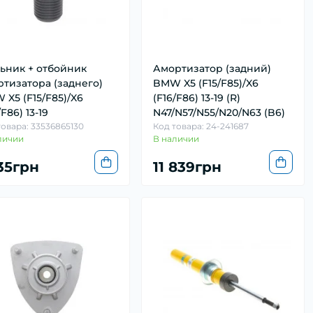
ьник + отбойник
Амортизатор (задний)
ртизатора (заднего)
BMW X5 (F15/F85)/X6
X5 (F15/F85)/X6
(F16/F86) 13-19 (R)
/F86) 13-19
N47/N57/N55/N20/N63 (B6)
товара: 33536865130
Код товара: 24-241687
личии
В наличии
535грн
11 839грн