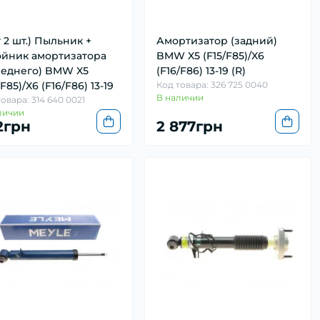
т 2 шт.) Пыльник +
Амортизатор (задний)
ойник амортизатора
BMW X5 (F15/F85)/X6
реднего) BMW X5
(F16/F86) 13-19 (R)
/F85)/X6 (F16/F86) 13-19
Код товара: 326 725 0040
В наличии
овара: 314 640 0021
личии
2грн
2 877грн