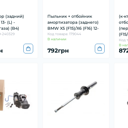
р (задний)
Пыльник + отбойник
(к-к
3- (L) -
амортизатора (заднего)
отб
аза) (B4)
BMW X5 (F15)/X6 (F16) 12-
(пе
9-240329
Код товара: 179044
(F15
В наличии
Код т
В на
н
792грн
87