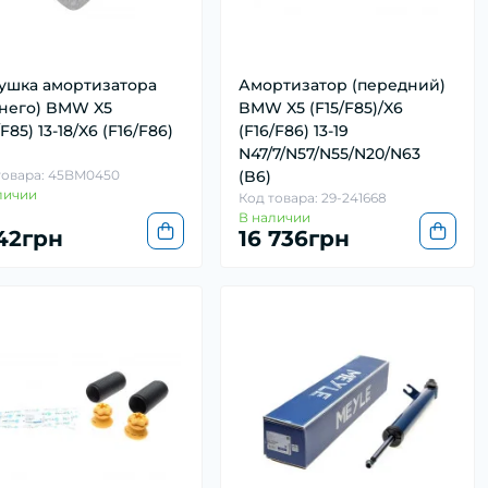
ушка амортизатора
Амортизатор (передний)
днего) BMW X5
BMW X5 (F15/F85)/X6
/F85) 13-18/X6 (F16/F86)
(F16/F86) 13-19
9
N47/7/N57/N55/N20/N63
товара: 45BM0450
(B6)
личии
Код товара: 29-241668
В наличии
242грн
16 736грн