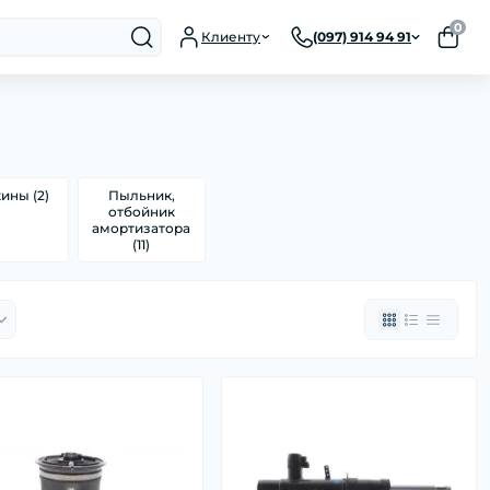
0
Клиенту
(097) 914 94 91
ины (2)
Пыльник,
отбойник
амортизатора
(11)