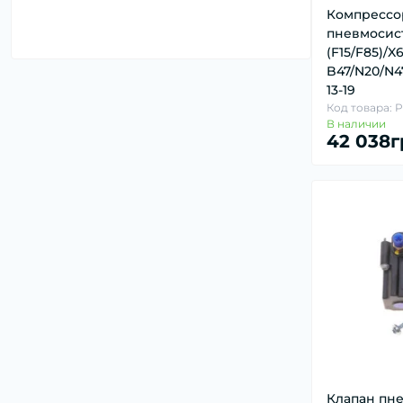
Компрессо
Датчик давления, уровня, температуры
пневмосис
масла, клапан (19)
(F15/F85)/X6
Датчик давления, уровня, температуры
B47/N20/N4
охл.жидкости (14)
13-19
Код товара: 
Датчик давления, уровня, температуры
В наличии
топлива (5)
42 038г
Датчик детонации (1)
Датчик износа тормозных колодок (23)
Датчик наружной температуры воздуха
(2)
Датчик оксидов азота (NOx) (3)
Датчик парковки (8)
Датчик педали сцепления, тормоза, газа
(1)
Датчик положения коленвала,
распредвала (18)
Клапан пн