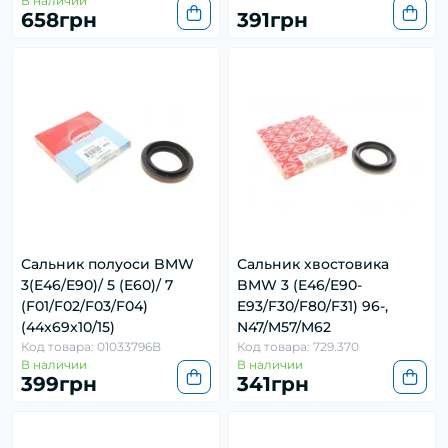
В наличии
658грн
391грн
Сальник полуоси BMW
Сальник хвостовика
3(E46/E90)/ 5 (E60)/ 7
BMW 3 (E46/E90-
(F01/F02/F03/F04)
E93/F30/F80/F31) 96-,
(44x69x10/15)
N47/M57/M62
Код товара: 01033796B
Код товара: 729.370
В наличии
В наличии
399грн
341грн