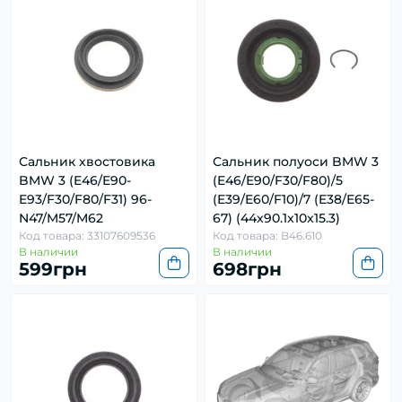
Сальник хвостовика
Сальник полуоси BMW 3
BMW 3 (E46/E90-
(E46/E90/F30/F80)/5
E93/F30/F80/F31) 96-
(E39/E60/F10)/7 (E38/E65-
N47/M57/M62
67) (44x90.1x10x15.3)
Код товара: 33107609536
Код товара: B46.610
В наличии
В наличии
599грн
698грн