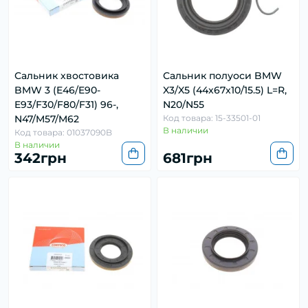
Сальник хвостовика
Сальник полуоси BMW
BMW 3 (E46/E90-
X3/X5 (44x67x10/15.5) L=R,
E93/F30/F80/F31) 96-,
N20/N55
N47/M57/M62
Код товара: 15-33501-01
В наличии
Код товара: 01037090B
В наличии
342грн
681грн