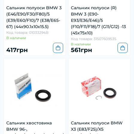
Сальник полуоси BMW 3
Сальник полуоси (R)
(E46/E90/F30/F80)/5
BMW 3 (E90-
(E39/E60/F10)/7 (E38/E65-
E93/E36/E46)/5
67) (44x90.1x10x15.5)
(F10/F11/F18)/7 (G11/G12) -13
Код товара: 01033294B
(45x75x10)
В наличии
Код товара: 31507609535
В наличии
417грн
561грн
Сальник хвостовика
Сальник полуоси BMW
BMW 96-,
X3 (E83/F25)/X5