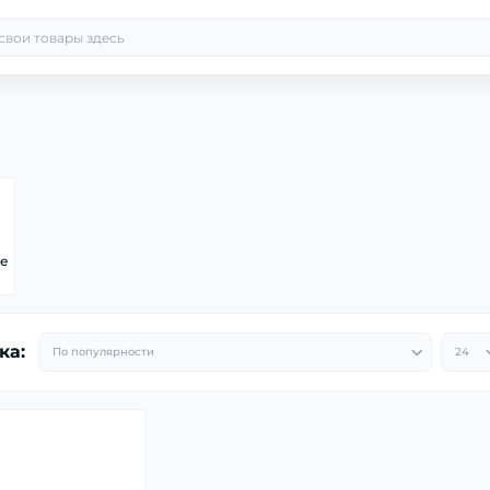
ые
ка: