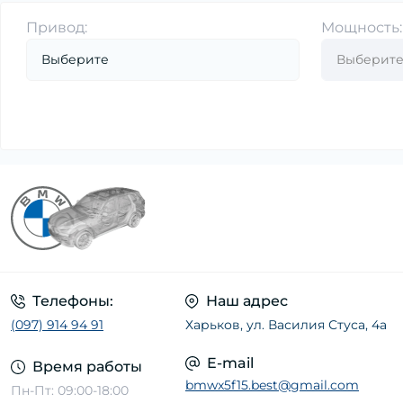
Привод:
Мощность:
Датчик детонации (1)
Датчик износа тормозных колодок (23)
Датчик наружной температуры воздуха
(2)
Датчик оксидов азота (NOx) (3)
Датчик парковки (8)
Датчик педали сцепления, тормоза, газа
(1)
Датчик положения коленвала,
распредвала (18)
Датчик регулировки угла наклона фар (1)
Телефоны:
Наш адрес
Датчик температуры ОГ (1)
(097) 914 94 91
Харьков, ул. Василия Стуса, 4а
Лямбда-регулирование (17)
E-mail
Время работы
Расходомер воздуха (18)
bmwx5f15.best@gmail.com
Пн-Пт: 09:00-18:00