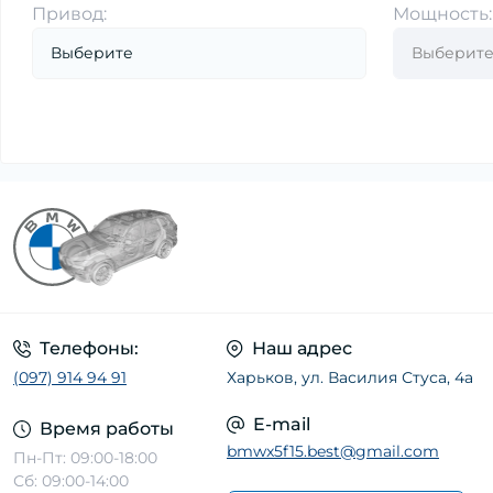
Привод:
Мощность:
Датчик детонации (1)
Датчик износа тормозных колодок (23)
Датчик наружной температуры воздуха
(2)
Датчик оксидов азота (NOx) (3)
Датчик парковки (8)
Датчик педали сцепления, тормоза, газа
(1)
Датчик положения коленвала,
распредвала (18)
Датчик регулировки угла наклона фар (1)
Телефоны:
Наш адрес
Датчик температуры ОГ (1)
(097) 914 94 91
Харьков, ул. Василия Стуса, 4а
Лямбда-регулирование (17)
E-mail
Время работы
Расходомер воздуха (18)
bmwx5f15.best@gmail.com
Пн-Пт: 09:00-18:00
Сб: 09:00-14:00