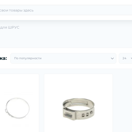
 для ШРУС
ка: