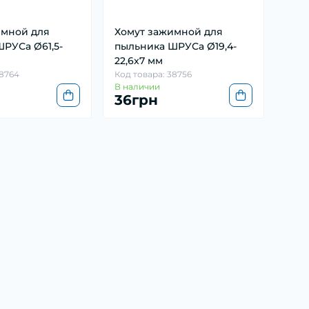
имной для
Хомут зажимной для
РУСа Ø61,5-
пыльника ШРУСа Ø19,4-
22,6x7 мм
38764
Код товара: 38756
В наличии
36грн