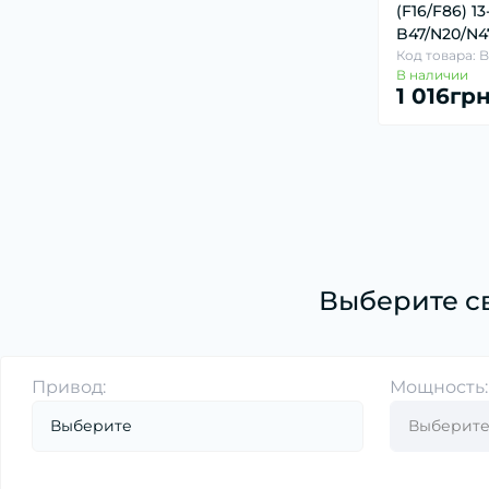
Датчик положения коленвала,
(F16/F86) 13
распредвала (18)
B47/N20/N4
Код товара: 
Датчик регулировки угла наклона фар (1)
В наличии
1 016гр
Датчик температуры ОГ (1)
Лямбда-регулирование (17)
Расходомер воздуха (18)
Выберите с
Привод:
Мощность: