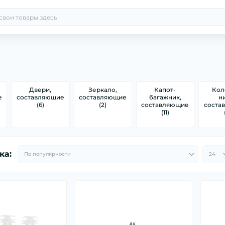
Двери,
Зеркало,
Капот-
Кол
е
составляющие
составляющие
багажник,
н
(6)
(2)
составляющие
соста
(11)
ка: