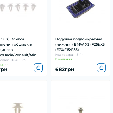
т 5шт) Клипса
Подушка поддомкратная
пления обшивки/
(нижняя) BMW X3 (F25)/X5
дингов
(E70/F15/F85)
/Dacia/Renault/Mini
Код товара: 48414
В наличии
овара: 10-40027.5
личии
грн
682грн