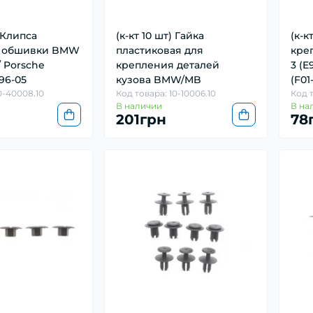
) Клипса
(к-кт 10 шт) Гайка
(к-к
я обшивки BMW
пластиковая для
кре
/ Porsche
крепления деталей
3 (E
 96-05
кузова BMW/MB
(F01
0-40008.10
Код товара: 10-10006.10
Код т
В наличии
В на
201грн
78