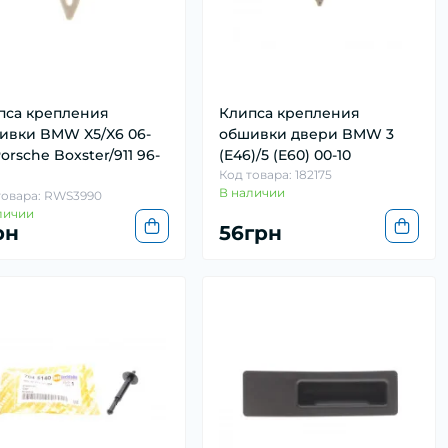
пса крепления
Клипса крепления
ивки BMW X5/X6 06-
обшивки двери BMW 3
Porsche Boxster/911 96-
(E46)/5 (E60) 00-10
Код товара: 182175
В наличии
товара: RWS3990
личии
рн
56грн