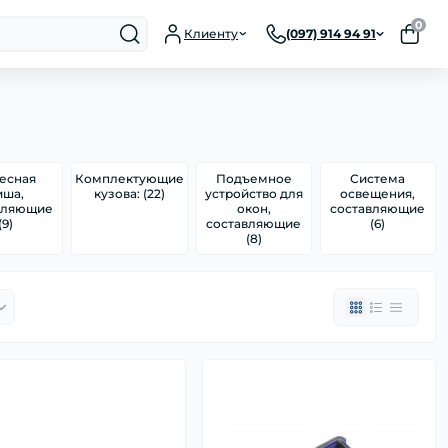
0
Клиенту
(097) 914 94 91
есная
Комплектующие
Подъемное
Система
иша,
кузова: (22)
устройство для
освещения,
вляющие
окон,
составляющие
(9)
составляющие
(6)
(8)