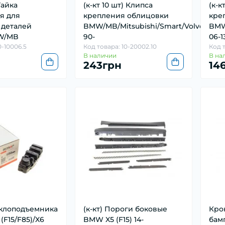
Гайка
(к-кт 10 шт) Клипса
(к-к
я для
крепления облицовки
кре
 деталей
BMW/MB/Mitsubishi/Smart/Volvo
BMW 
W/MB
90-
06-1
0-10006.5
Код товара: 10-20002.10
Код т
В наличии
В на
243грн
14
еклоподъемника
(к-кт) Пороги боковые
Кро
(F15/F85)/X6
BMW X5 (F15) 14-
бамп