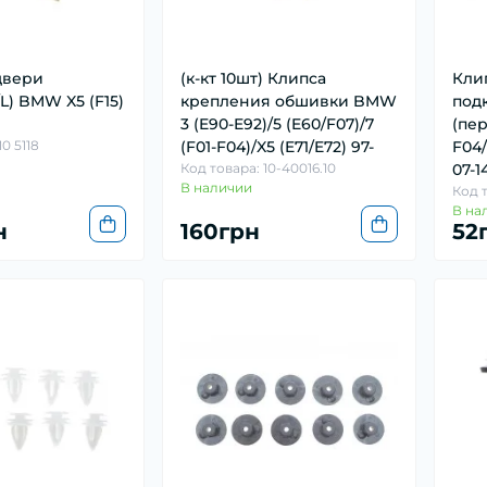
двери
(к-кт 10шт) Клипса
Кли
L) BMW X5 (F15)
крепления обшивки BMW
под
3 (E90-E92)/5 (E60/F07)/7
(пер
0 5118
(F01-F04)/X5 (E71/E72) 97-
F04/
Код товара: 10-40016.10
07-1
В наличии
Код 
В на
н
160грн
52