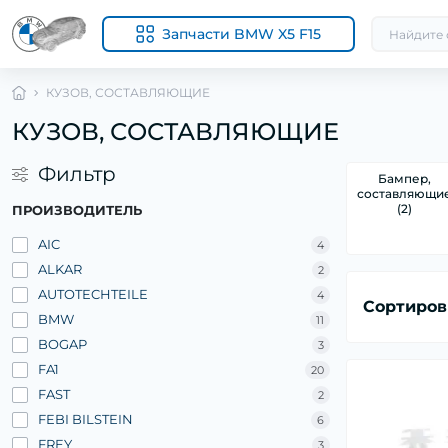
Запчасти BMW X5 F15
КУЗОВ, СОСТАВЛЯЮЩИЕ
КУЗОВ, СОСТАВЛЯЮЩИЕ
Фильтр
Бампер,
составляющи
(2)
ПРОИЗВОДИТЕЛЬ
AIC
4
ALKAR
2
AUTOTECHTEILE
4
Сортиров
BMW
11
BOGAP
3
FA1
20
FAST
2
FEBI BILSTEIN
6
FREY
3