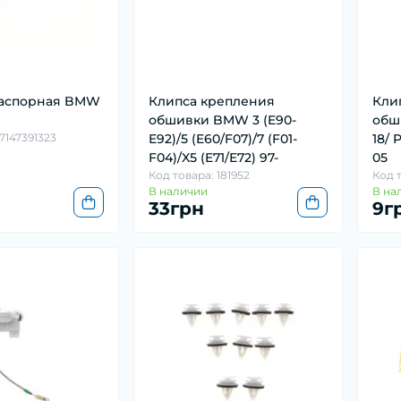
распорная BMW
Клипса крепления
Кли
обшивки BMW 3 (E90-
обш
7147391323
E92)/5 (E60/F07)/7 (F01-
18/ 
F04)/X5 (E71/E72) 97-
05
Код товара: 181952
Код 
В наличии
В на
33грн
9г