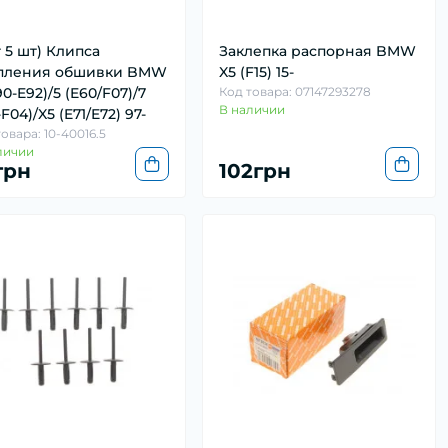
т 5 шт) Клипса
Заклепка распорная BMW
пления обшивки BMW
X5 (F15) 15-
90-E92)/5 (E60/F07)/7
Код товара: 07147293278
В наличии
-F04)/X5 (E71/E72) 97-
овара: 10-40016.5
личии
грн
102грн