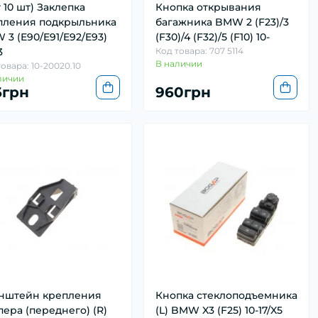
т 10 шт) Заклепка
Кнопка открывания
пления подкрыльника
багажника BMW 2 (F23)/3
3 (E90/E91/E92/E93)
(F30)/4 (F32)/5 (F10) 10-
3
Код товара: 707 5114
В наличии
овара: 10-20020.10
личии
6грн
960грн
нштейн крепления
Кнопка стеклоподъемника
ера (переднего) (R)
(L) BMW X3 (F25) 10-17/X5