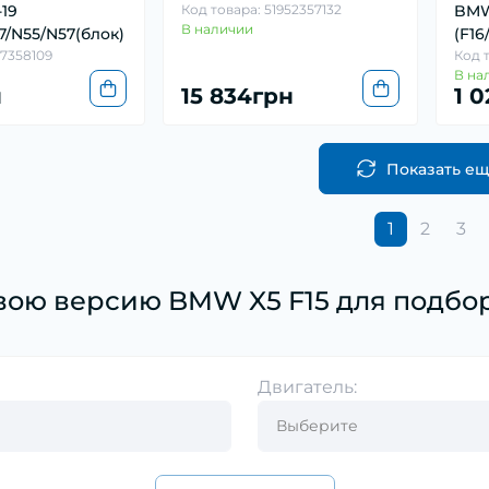
-19
Код товара: 51952357132
BMW 
В наличии
7/N55/N57(блок)
(F16
B7358109
Код т
В на
н
15 834грн
1 
Показать е
1
2
3
вою версию BMW X5 F15 для подбор
Двигатель: