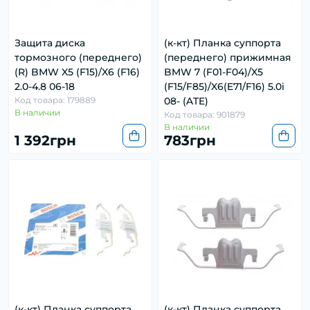
Защита диска
(к-кт) Планка суппорта
тормозного (переднего)
(переднего) прижимная
(R) BMW X5 (F15)/X6 (F16)
BMW 7 (F01-F04)/X5
2.0-4.8 06-18
(F15/F85)/X6(E71/F16) 5.0i
Код товара: 179889
08- (ATE)
В наличии
Код товара: 901879
В наличии
1 392грн
783грн
(к-кт) Планка суппорта
(к-кт) Планка суппорта