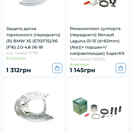
Защита диска
Ремкомплект суппорта
тормозного (переднего)
(переднего) Renault
(R) BMW X5 (E70/F15)/X6
Laguna 01-15 (d=60mm)
(F16) 2.0-4.8 06-18
(Ate)(+ поршен+/
Код товара: 57761
направляющая) SuperKit
В наличии
Код товара: 760556
В наличии
1 312грн
1 145грн