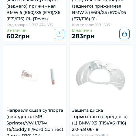
(заднего) прижимная
(заднего) прижимная
BMW 5 (E60)/X5 (E70)/X6
BMW 5 (E60)/X5 (E70)/X6
(E71/F16) 01- (Teves)
(E71/F16) 01-
Код товара: 1 987 474 693
Код товара: 109-1695
В наличии
В наличии
602грн
283грн
Направляющая суппорта
Защита диска
(переднего) MB
тормозного (переднего)
Sprinter/VW LT/Т4/
(L) BMW X5 (F15)/X6 (F16)
Т5/Caddy ІІІ/Ford Connect
2.0-4.8 06-18
(1шт) = 11201-10K
Код товара: 179888