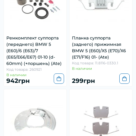
Ремкомплект суппорта
Планка суппорта
(переднего) BMW 5
(заднего) прижимная
(E60)/6 (E63)/7
BMW 5 (E60)/X5 (E70)/X6
(E65/E66/E67) 01-10 (d-
(E71/F16) 01- (Ate)
60mm) (+поршень) (Ate)
Код товара: 11.8116-0330.1
В наличии
Код товара: 260921
В наличии
942грн
299грн