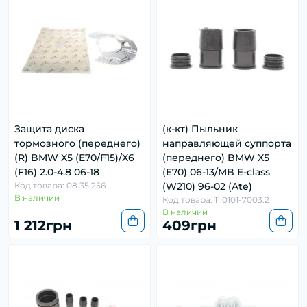
Защита диска
(к-кт) Пыльник
тормозного (переднего)
направляющей суппорта
(R) BMW X5 (E70/F15)/X6
(переднего) BMW X5
(F16) 2.0-4.8 06-18
(E70) 06-13/MB E-class
Код товара: 08.35.256
(W210) 96-02 (Ate)
В наличии
Код товара: 11.0101-7003.2
В наличии
1 212грн
409грн