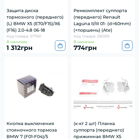
Защита диска
Ремкомплект суппорта
тормозного (переднего)
(переднего) Renault
(L) BMW X5 (E70/F15)/X6
Laguna II/III 01- (d=60mm)
(F16) 2.0-4.8 06-18
(+поршень) (Ate)
Код товара: 57760
Код товара: 260915
В наличии
В наличии
1 312грн
774грн
Кнопка выключения
(к-кт 2 шт) Планка
стояночного тормоза
суппорта (переднего)
BMW 7 (F01-F04)/5
прижимная BMW X5