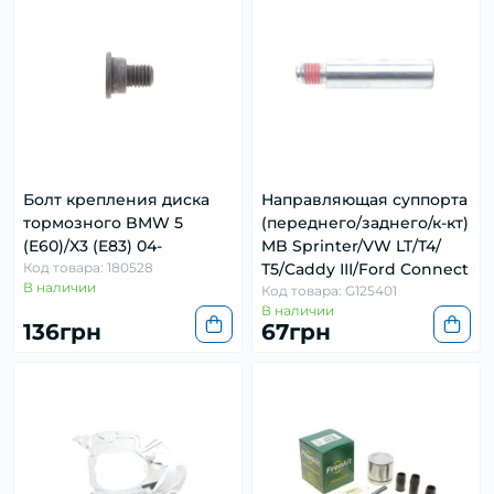
Болт крепления диска
Направляющая суппорта
тормозного BMW 5
(переднего/заднего/к-кт)
(E60)/X3 (E83) 04-
MB Sprinter/VW LT/Т4/
Код товара: 180528
Т5/Caddy ІІІ/Ford Connect
В наличии
Код товара: G125401
В наличии
136грн
67грн