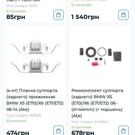
В наличии
Код товара: 11201
В наличии
85грн
1 540грн
(к-кт) Планка суппорта
Ремкомплект суппорта
(заднего) прижимная
(заднего) BMW X5
BMW X5 (E70)/X6 (E71/E72)
(E70)/X6 (E71/E72) 06-
06-14 (Ate)
(d=44mm) (+ поршень)
Код товара: 901695
(Ate)
В наличии
Код товара: 244924
В наличии
474грн
678грн