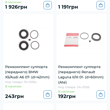
В наличии
1 926грн
1 191грн
Ремкомплект суппорта
Ремкомплект суппорта
(переднего) BMW
(переднего) Renault
X5/Audi A6 07- (d=42mm)
Laguna II/III 01- (d=60mm)
Код товара: 114-0064
(Ate)
В наличии
Код товара: 114-0056
В наличии
243грн
192грн