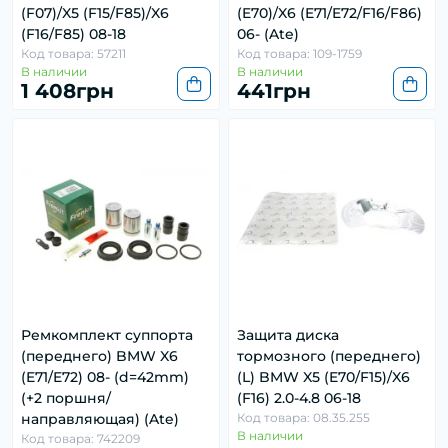
(F07)/X5 (F15/F85)/X6
(E70)/X6 (E71/E72/F16/F86)
(F16/F85) 08-18
06- (Ate)
Код товара: 57211
Код товара: 109-1759
В наличии
В наличии
1 408грн
441грн
Ремкомплект суппорта
Защита диска
(переднего) BMW X6
тормозного (переднего)
(E71/E72) 08- (d=42mm)
(L) BMW X5 (E70/F15)/X6
(+2 поршня/
(F16) 2.0-4.8 06-18
направляющая) (Ate)
Код товара: 08.35.255
В наличии
Код товара: 742209