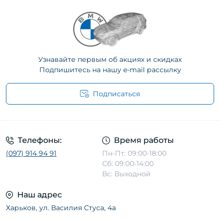
увеличенными дисками. Независимо от
комплектации, все эти системы требуют
регулярного обслуживания и замены
расходных комплектующих суппорта для
поддержания заявленной эффективности
Узнавайте первым об акциях и скидках
торможения.
Подпишитесь на нашу e-mail рассылку
Направляющие суппорта:
Подписаться
обеспечение плавного хода
тормозного механизма
Направляющие пальцы суппорта BMW X5 F15
Телефоны:
Время работы
выполняют функцию подвижного крепления
(097) 914 94 91
Пн-Пт: 09:00-18:00
тормозного цилиндра к скобе. Именно
Сб: 09:00-14:00
благодаря направляющим плавающий
Вс: Выходной
суппорт может свободно перемещаться
относительно тормозного диска, обеспечивая
Наш адрес
равномерное прижатие колодок с обеих
Харьков, ул. Василия Стуса, 4а
сторон. На BMW X5 F15 используются