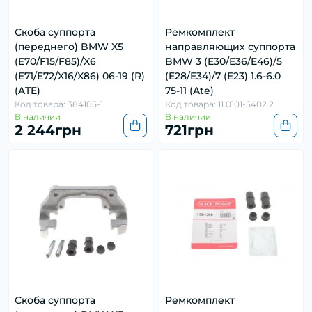
Скоба суппорта
Ремкомплект
(переднего) BMW X5
направляющих суппорта
(E70/F15/F85)/X6
BMW 3 (E30/E36/E46)/5
(E71/E72/X16/X86) 06-19 (R)
(E28/E34)/7 (E23) 1.6-6.0
(ATE)
75-11 (Ate)
Код товара: 384105-1
Код товара: 11.0101-5402.2
В наличии
В наличии
2 244грн
721грн
Скоба суппорта
Ремкомплект