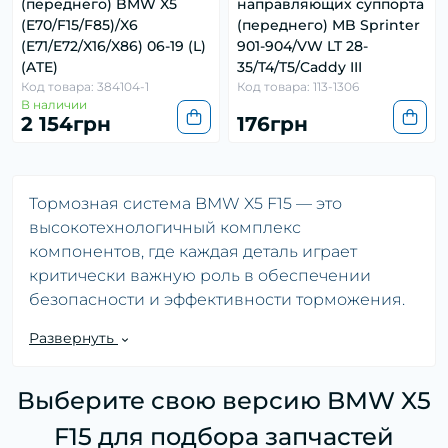
(переднего) BMW X5
направляющих суппорта
(E70/F15/F85)/X6
(переднего) MB Sprinter
(E71/E72/X16/X86) 06-19 (L)
901-904/VW LT 28-
(ATE)
35/T4/T5/Caddy III
Код товара: 384104-1
Код товара: 113-1306
В наличии
2 154грн
176грн
Тормозная система BMW X5 F15 — это
высокотехнологичный комплекс
компонентов, где каждая деталь играет
критически важную роль в обеспечении
безопасности и эффективности торможения.
В категории «Другие составляющие суппорта»
Развернуть
собраны элементы, которые часто остаются в
тени основных деталей тормозной системы,
Выберите свою версию BMW X5
но именно они обеспечивают корректную
работу всего механизма. Речь идет о
F15 для подбора запчастей
направляющих суппорта, поршнях