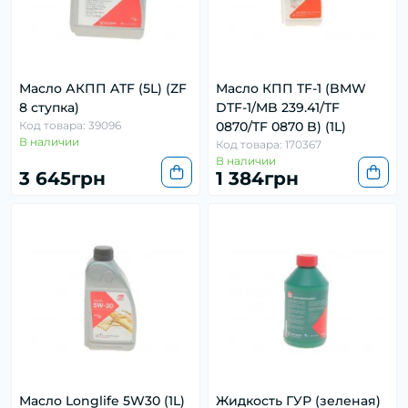
Масло АКПП ATF (5L) (ZF
Масло КПП TF-1 (BMW
8 ступка)
DTF-1/MB 239.41/TF
Код товара: 39096
0870/TF 0870 B) (1L)
В наличии
Код товара: 170367
В наличии
3 645грн
1 384грн
Масло Longlife 5W30 (1L)
Жидкость ГУР (зеленая)