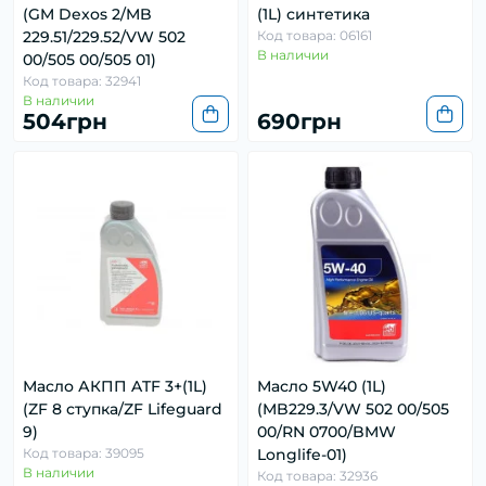
(GM Dexos 2/MB
(1L) синтетика
229.51/229.52/VW 502
Код товара: 06161
В наличии
00/505 00/505 01)
Код товара: 32941
В наличии
504грн
690грн
Масло АКПП ATF 3+(1L)
Масло 5W40 (1L)
(ZF 8 ступка/ZF Lifeguard
(MB229.3/VW 502 00/505
9)
00/RN 0700/BMW
Код товара: 39095
Longlife-01)
В наличии
Код товара: 32936