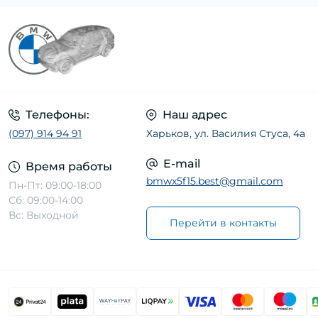
Датчик парковки (8)
Датчик педали сцепления, тормоза, газа
(1)
Датчик положения коленвала,
распредвала (18)
Датчик регулировки угла наклона фар (1)
Телефоны:
Наш адрес
Датчик температуры ОГ (1)
(097) 914 94 91
Харьков, ул. Василия Стуса, 4а
Лямбда-регулирование (17)
E-mail
Время работы
Расходомер воздуха (18)
bmwx5f15.best@gmail.com
Пн-Пт: 09:00-18:00
Сб: 09:00-14:00
Вс: Выходной
Перейти в контакты