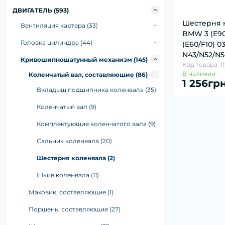
Амортизатор (18)
ДВИГАТЕЛЬ (593)
Пневматическая подвеска (9)
Шестерня 
Вентиляция картера (33)
BMW 3 (E90
Подушка, подшипник амортизатора (10)
Комплектующие вентиляции картера (7)
Головка цилиндра (44)
(E60/F10) 03
Проставка пружины (1)
N43/N52/N5
Патрубок, трубка вентиляции картера
Болт головки блока цилиндра (12)
Кривошипношатунный механизм (145)
Код товара: 1
(25)
Пружины (2)
Заглушка блока цилиндров (1)
В наличии
Коленчатый вал, составляющие (86)
1 256гр
Сепаратор (маслоотделитель), клапан
Пыльник, отбойник амортизатора (11)
Крышка головки цилиндра (31)
Вкладыш подшипника коленвала (35)
вентиляции, сапун (1)
Коленчатый вал (9)
Комплектующие коленчатого вала (9)
Сальник коленвала (20)
Шестерня коленвала (2)
Шкив коленвала (11)
Маховик, составляющие (1)
Маховик (1)
Поршень, составляющие (27)
Комплект поршневых колец (12)