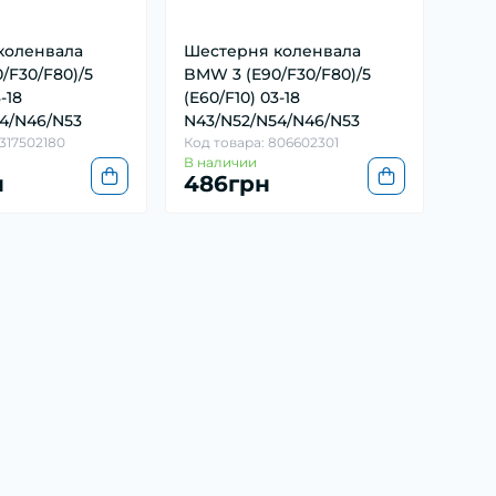
коленвала
Шестерня коленвала
/F30/F80)/5
BMW 3 (E90/F30/F80)/5
-18
(E60/F10) 03-18
4/N46/N53
N43/N52/N54/N46/N53
1317502180
Код товара: 806602301
В наличии
н
486грн