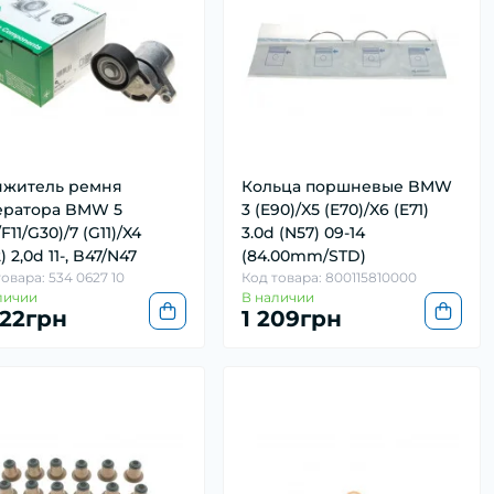
яжитель ремня
Кольца поршневые BMW
ератора BMW 5
3 (E90)/X5 (E70)/X6 (E71)
/F11/G30)/7 (G11)/X4
3.0d (N57) 09-14
) 2,0d 11-, B47/N47
(84.00mm/STD)
овара: 534 0627 10
Код товара: 800115810000
личии
В наличии
822грн
1 209грн