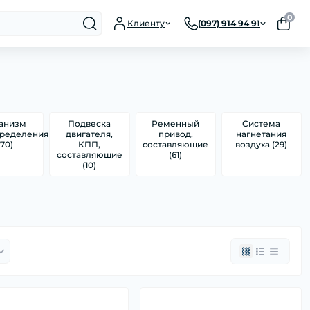
0
Клиенту
(097) 914 94 91
анизм
Подвеска
Ременный
Система
пределения
двигателя,
привод,
нагнетания
170)
КПП,
составляющие
воздуха (29)
составляющие
(61)
(10)