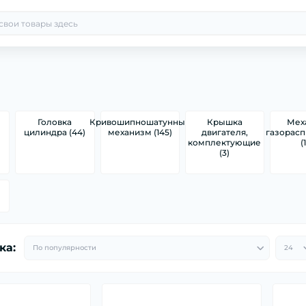
Головка
Кривошипношатунный
Крышка
Мех
цилиндра (44)
механизм (145)
двигателя,
газорас
комплектующие
(
(3)
ка: