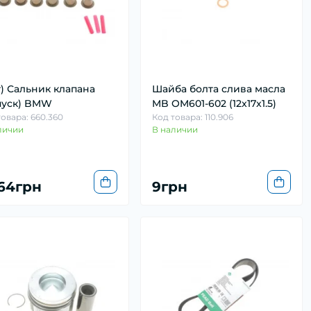
т) Сальник клапана
Шайба болта слива масла
пуск) BMW
MB OM601-602 (12x17x1.5)
товара: 660.360
Код товара: 110.906
личии
В наличии
664грн
9грн