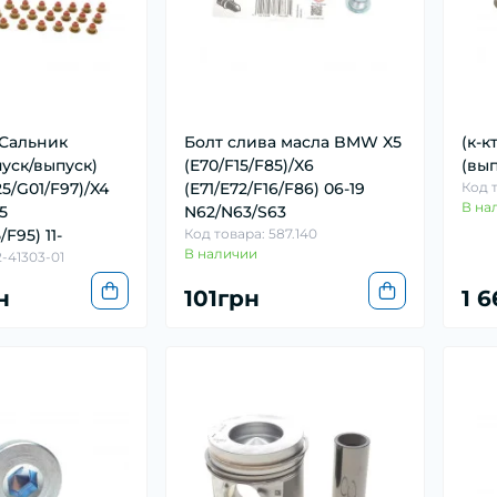
 Сальник
Болт слива масла BMW X5
(к-к
пуск/выпуск)
(E70/F15/F85)/X6
(вы
5/G01/F97)/X4
(E71/E72/F16/F86) 06-19
Код 
В на
5
N62/N63/S63
F95) 11-
Код товара: 587.140
В наличии
2-41303-01
н
101грн
1 