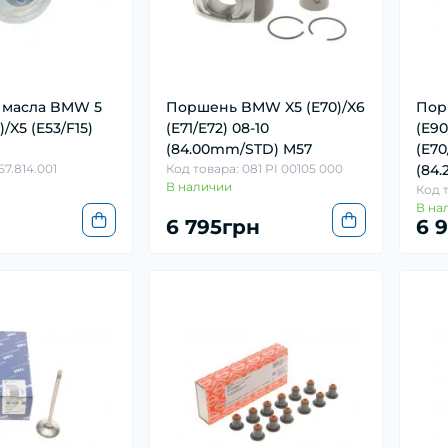
 масла BMW 5
Поршень BMW X5 (E70)/X6
Пор
)/X5 (E53/F15)
(E71/E72) 08-10
(E90
(84.00mm/STD) M57
(E70
57.814.001
Код товара: 081 PI 00105 000
(84.
В наличии
Код т
В на
6 795грн
6 