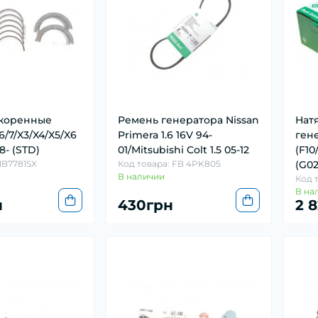
коренные
Ремень генератора Nissan
Нат
/7/X3/X4/X5/X6
Primera 1.6 16V 94-
ген
8- (STD)
01/Mitsubishi Colt 1.5 05-12
(F10
MB7781SX
Код товара: FB 4PK805
(G02
В наличии
Код т
В на
н
430грн
2 