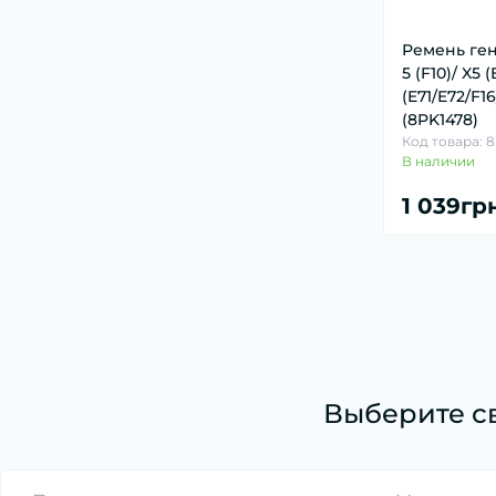
Датчик детонации (1)
Датчик износа тормозных колодок (23)
Ремень ге
5 (F10)/ X5 
Датчик наружной температуры воздуха
(E71/E72/F1
(2)
(8PK1478)
Датчик оксидов азота (NOx) (3)
Код товара: 
В наличии
Датчик парковки (8)
1 039гр
Датчик педали сцепления, тормоза, газа
(1)
Датчик положения коленвала,
распредвала (18)
Датчик регулировки угла наклона фар (1)
Датчик температуры ОГ (1)
Лямбда-регулирование (17)
Выберите с
Расходомер воздуха (18)