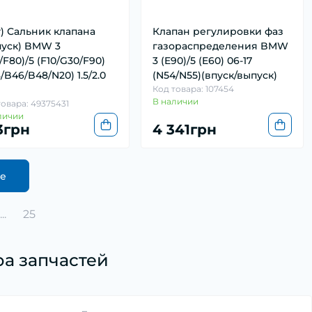
т) Сальник клапана
Клапан регулировки фаз
пуск) BMW 3
газораспределения BMW
/F80)/5 (F10/G30/F90)
3 (E90)/5 (E60) 06-17
/B46/B48/N20) 1.5/2.0
(N54/N55)(впуск/выпуск)
Код товара: 107454
В наличии
товара: 49375431
личии
3грн
4 341грн
ще
...
25
а запчастей