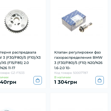
терня распредвала
Клапан регулировки фаз
3 (F30/F80)/5 (F10)/X3
газораспределения BMW
)/X5 (F15/F85) 2.0
3 (F30/F80)/5 (F10) N20/N26
N26 11-17
1.6-2.0 10-
товара: GZ-F1533
Код товара: 50007787
личии
В наличии
940грн
1 304грн