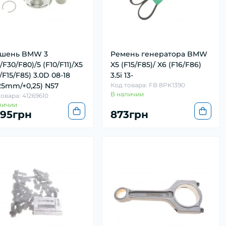
шень BMW 3
Ремень генератора BMW
/F30/F80)/5 (F10/F11)/X5
X5 (F15/F85)/ X6 (F16/F86)
/F15/F85) 3.0D 08-18
3.5i 13-
25mm/+0,25) N57
Код товара: FB 8PK1390
В наличии
овара: 41269610
личии
995грн
873грн