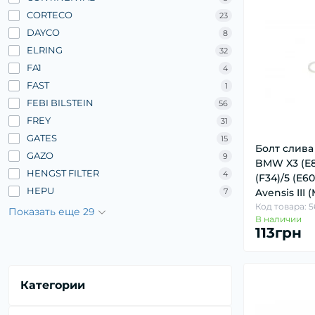
CORTECO
23
DAYCO
8
ELRING
32
FA1
4
FAST
1
FEBI BILSTEIN
56
FREY
31
GATES
15
Болт слива
GAZO
9
BMW X3 (E83
HENGST FILTER
4
(F34)/5 (E6
HEPU
Avensis III (
7
Код товара: 
Показать еще 29
В наличии
113грн
Категории