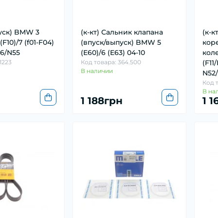
уск) BMW 3
(к-кт) Сальник клапана
(к-к
(F10)/7 (f01-F04)
(впуск/выпуск) BMW 5
кор
26/N55
(E60)/6 (E63) 04-10
кол
1223
Код товара: 364.500
(F11
В наличии
N52/
Код т
В на
1 188грн
1 1