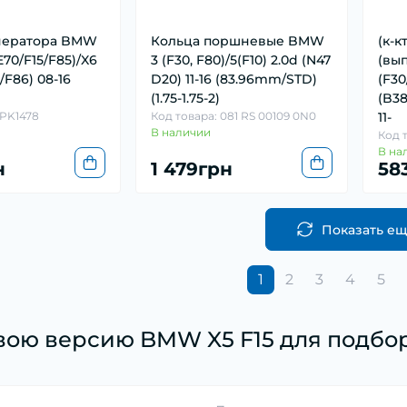
нератора BMW
Кольца поршневые BMW
(к-к
(E70/F15/F85)/X6
3 (F30, F80)/5(F10) 2.0d (N47
(вы
6/F86) 08-16
D20) 11-16 (83.96mm/STD)
(F30
(1.75-1.75-2)
(B38
8PK1478
Код товара: 081 RS 00109 0N0
11-
В наличии
Код 
В на
н
1 479грн
58
Показать е
1
2
3
4
5
вою версию BMW X5 F15 для подбор