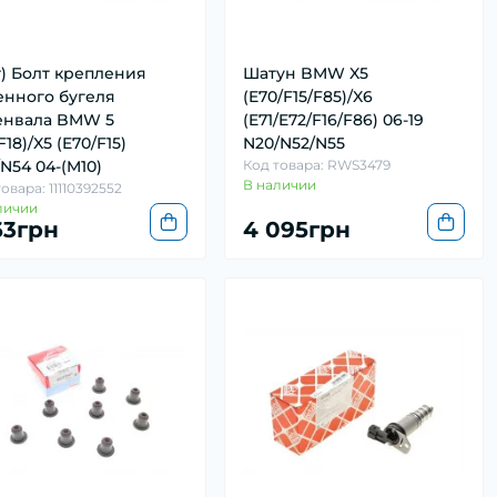
т) Болт крепления
Шатун BMW X5
енного бугеля
(E70/F15/F85)/X6
енвала BMW 5
(E71/E72/F16/F86) 06-19
/F18)/X5 (E70/F15)
N20/N52/N55
N54 04-(M10)
Код товара: RWS3479
В наличии
овара: 11110392552
личии
63грн
4 095грн