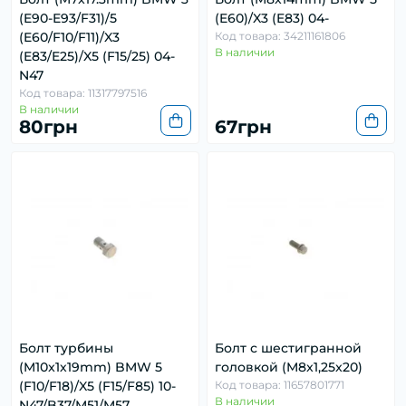
(E90-E93/F31)/5
(E60)/X3 (E83) 04-
(E60/F10/F11)/X3
Код товара: 34211161806
В наличии
(E83/E25)/X5 (F15/25) 04-
N47
Код товара: 11317797516
В наличии
80грн
67грн
Болт турбины
Болт с шестигранной
(M10x1х19mm) BMW 5
головкой (M8x1,25x20)
(F10/F18)/X5 (F15/F85) 10-
Код товара: 11657801771
В наличии
N47/B37/M51/M57