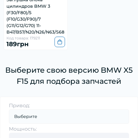
цилиндров BMW 3
(F30/F80)/5
(F10/G30/F90)/7
(G11/G12/G70) 11-
B47/B57/N20/N26/N63/S68
Код товара: 179211
189грн
Выберите свою версию BMW X5
F15 для подбора запчастей
Привод:
Мощность: