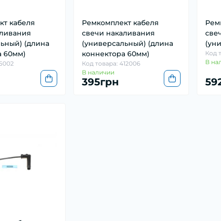
кт кабеля
Ремкомплект кабеля
Рем
аливания
свечи накаливания
све
ьный) (длина
(универсальный) (длина
(ун
а 60мм)
коннектора 60мм)
Код 
В на
25002
Код товара: 412006
В наличии
395грн
59