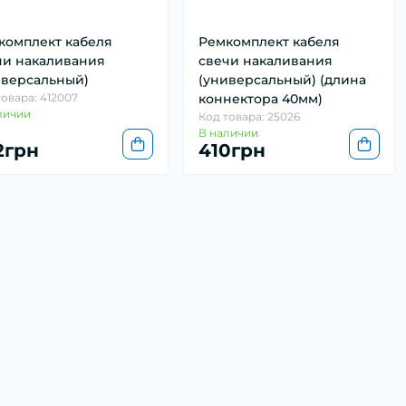
комплект кабеля
Ремкомплект кабеля
чи накаливания
свечи накаливания
иверсальный)
(универсальный) (длина
товара: 412007
коннектора 40мм)
личии
Код товара: 25026
В наличии
2грн
410грн