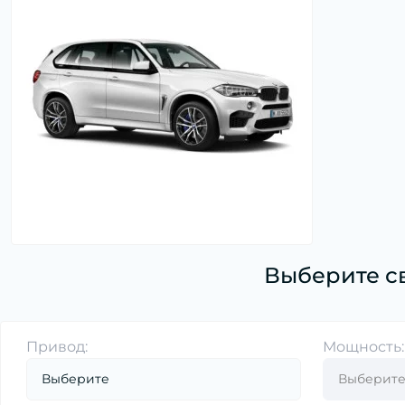
Датчик давления, уровня, температуры
охл.жидкости (14)
Датчик давления, уровня, температуры
топлива (5)
Датчик детонации (1)
Датчик износа тормозных колодок (23)
Датчик наружной температуры воздуха
(2)
Датчик оксидов азота (NOx) (3)
Датчик парковки (8)
Датчик педали сцепления, тормоза, газа
Выберите с
(1)
Датчик положения коленвала,
распредвала (18)
Привод:
Мощность:
Датчик регулировки угла наклона фар (1)
Датчик температуры ОГ (1)