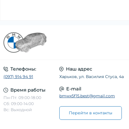
Лямбда-регулирование (17)
Расходомер воздуха (18)
Телефоны:
Наш адрес
(097) 914 94 91
Харьков, ул. Василия Стуса, 4а
E-mail
Время работы
bmwx5f15.best@gmail.com
Пн-Пт: 09:00-18:00
Сб: 09:00-14:00
Вс: Выходной
Перейти в контакты