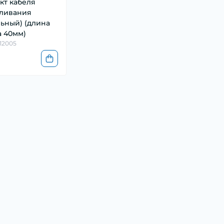
кт кабеля
аливания
ьный) (длина
а 40мм)
412005