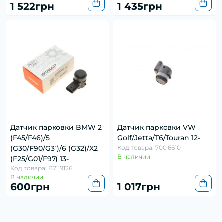
1 522грн
1 435грн
Датчик парковки BMW 2
Датчик парковки VW
(F45/F46)/5
Golf/Jetta/T6/Touran 12-
(G30/F90/G31)/6 (G32)/X2
Код товара: 700 6610
В наличии
(F25/G01/F97) 13-
Код товара: B7119126
В наличии
600грн
1 017грн