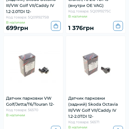
III/VW Golf VII/Caddy IV
(внутри OE VAG)
1.2-2.0TDI 12-
Код товара: 5Q0919275C
В наличии
Код товара: 5Q0919275B
В наличии
699грн
1 376грн
Датчик парковки VW
Датчик парковки
Golf/Jetta/T6/Touran 12-
(задний) Skoda Octavia
Код товара: 56570
III/VW Golf VII/Caddy IV
В наличии
1.2-2.0TDI 12-
Код товара: 56571
В наличии