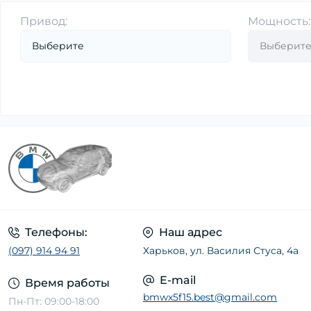
Привод:
Мощность:
Датчик детонации (1)
Датчик износа тормозных колодок (23)
Датчик наружной температуры воздуха
(2)
Датчик оксидов азота (NOx) (3)
Датчик парковки (8)
Датчик педали сцепления, тормоза, газа
(1)
Датчик положения коленвала,
распредвала (18)
Датчик регулировки угла наклона фар (1)
Телефоны:
Наш адрес
Датчик температуры ОГ (1)
(097) 914 94 91
Харьков, ул. Василия Стуса, 4а
Лямбда-регулирование (17)
E-mail
Время работы
Расходомер воздуха (18)
bmwx5f15.best@gmail.com
Пн-Пт: 09:00-18:00