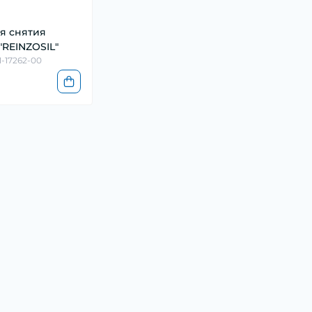
я снятия
"REINZOSIL"
1-17262-00