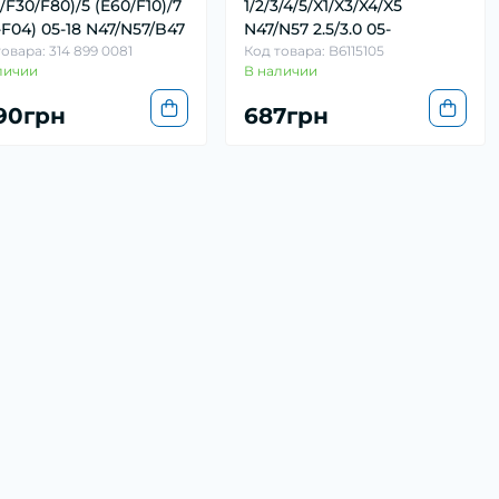
/F30/F80)/5 (E60/F10)/7
1/2/3/4/5/X1/X3/X4/X5
-F04) 05-18 N47/N57/B47
N47/N57 2.5/3.0 05-
овара: 314 899 0081
Код товара: B6115105
личии
В наличии
390грн
687грн