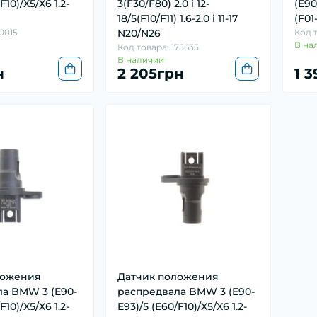
F10)/X5/X6 1.2-
3(F30/F80) 2.0 i 12-
(E90
18/5(F10/F11) 1.6-2.0 i 11-17
(F01
0015
N20/N26
Код т
В на
Код товара: 175635
В наличии
н
2 205грн
1 
ложения
Датчик положения
а BMW 3 (E90-
распредвала BMW 3 (E90-
F10)/X5/X6 1.2-
E93)/5 (E60/F10)/X5/X6 1.2-