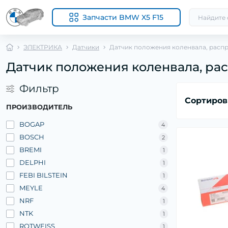
Запчасти BMW X5 F15
ЭЛЕКТРИКА
Датчики
Датчик положения коленвала, расп
Датчик положения коленвала, ра
Фильтр
Сортиров
ПРОИЗВОДИТЕЛЬ
BOGAP
4
BOSCH
2
BREMI
1
DELPHI
1
FEBI BILSTEIN
1
MEYLE
4
NRF
1
NTK
1
ROTWEISS
1