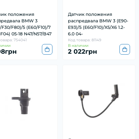
чик положения
Датчик положения
предвала BMW 3
распредвала BMW 3 (E90-
/F30/F80)/5 (E60/F10)/7
E93)/5 (E60/F10)/X5/X6 1.2-
-F04) 05-18 N47/N57/B47
6.0 04-
товара: 754041
Код товара: 81149
личии
В наличии
198грн
2 022грн