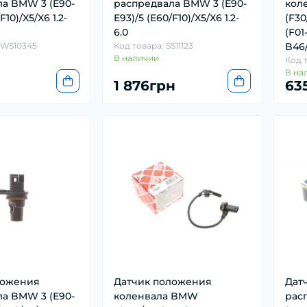
а BMW 3 (E90-
распредвала BMW 3 (E90-
кол
F10)/X5/X6 1.2-
E93)/5 (E60/F10)/X5/X6 1.2-
(F30
6.0
(F01
RWS10345
Код товара: SS11123
B46
В наличии
Код т
В на
1 876грн
63
ложения
Датчик положения
Дат
а BMW 3 (E90-
коленвала BMW
рас