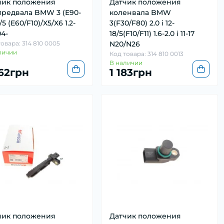
чик положения
Датчик положения
предвала BMW 3 (E90-
коленвала BMW
/5 (E60/F10)/X5/X6 1.2-
3(F30/F80) 2.0 i 12-
04-
18/5(F10/F11) 1.6-2.0 i 11-17
овара: 314 810 0005
N20/N26
личии
Код товара: 314 810 0013
В наличии
662грн
1 183грн
чик положения
Датчик положения