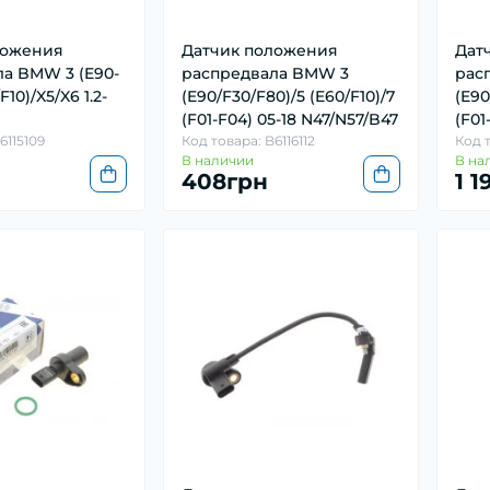
ложения
Датчик положения
Дат
а BMW 3 (E90-
распредвала BMW 3
рас
F10)/X5/X6 1.2-
(E90/F30/F80)/5 (E60/F10)/7
(E90
(F01-F04) 05-18 N47/N57/B47
(F01
6115109
Код товара: B6116112
Код 
В наличии
В на
408грн
1 