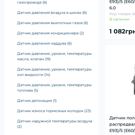
Фильтр топливный, корпус (3)
Ремкомплект суппорта (25)
E93)/5 (E60/
Сайлентблок, втулка, подушка балки (1)
газопроводе (6)
6.0
Составляющие дискового тормоза (1)
Стабилизатор (33)
Датчик давления воздуха в шинах (6)
Код товара: 6
В наличии
Датчик давления выхлопных газов (6)
1 082гр
Датчик давления кондиционера (2)
Датчик давления наддува (6)
Датчик давления, уровня, температуры
масла, клапан (19)
Датчик давления, уровня, температуры
охл.жидкости (14)
Датчик давления, уровня, температуры
топлива (5)
Датчик детонации (1)
Датчик износа тормозных колодок (23)
Датчик по
Датчик наружной температуры воздуха
распредвал
(2)
E93)/5 (E60/