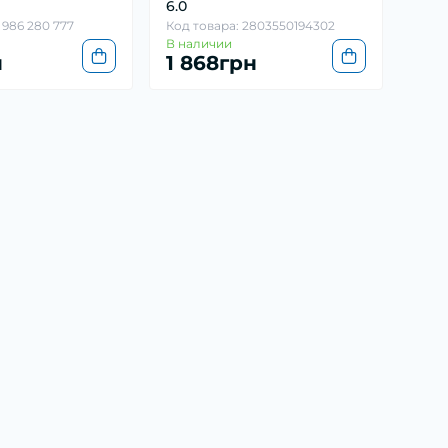
6.0
 986 280 777
Код товара: 2803550194302
В наличии
н
1 868грн