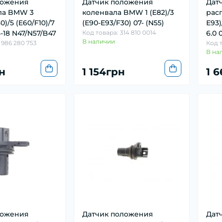
ложения
Датчик положения
Дат
ла BMW 3
коленвала BMW 1 (E82)/3
рас
0)/5 (E60/F10)/7
(E90-E93/F30) 07- (N55)
E93)
5-18 N47/N57/B47
Код товара: 314 810 0014
6.0 
В наличии
 986 280 753
Код т
В на
н
1 154грн
1 
ложения
Датчик положения
Дат