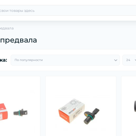
редвала
спредвала
ка: