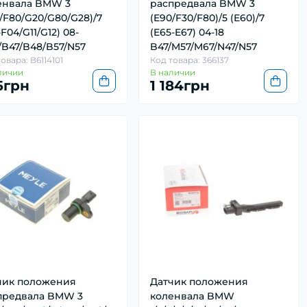
енвала BMW 3
распредвала BMW 3
/F80/G20/G80/G28)/7
(E90/F30/F80)/5 (E60)/7
-F04/G11/G12) 08-
(E65-E67) 04-18
/B47/B48/B57/N57
B47/M57/M67/N47/N57
овара: B6114101
Код товара: 366137
личии
В наличии
5грн
1 184грн
чик положения
Датчик положения
предвала BMW 3
коленвала BMW