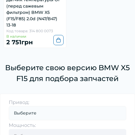
(перед сажевым
фильтром) BMW X5
(F15/F85) 2.0d (N47/B47)
13-18
Код товара: 314 800 0073
В наличии
2 751грн
Выберите свою версию BMW X5
F15 для подбора запчастей
Привод:
Мощность: