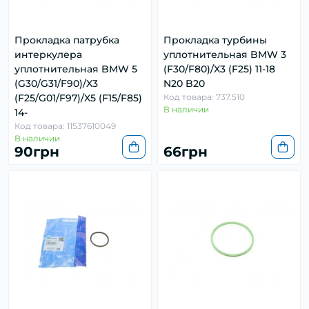
Прокладка патрубка
Прокладка турбины
интеркулера
уплотнительная BMW 3
уплотнительная BMW 5
(F30/F80)/X3 (F25) 11-18
(G30/G31/F90)/X3
N20 B20
(F25/G01/F97)/X5 (F15/F85)
Код товара: 737.510
В наличии
14-
Код товара: 11537610049
В наличии
90грн
66грн