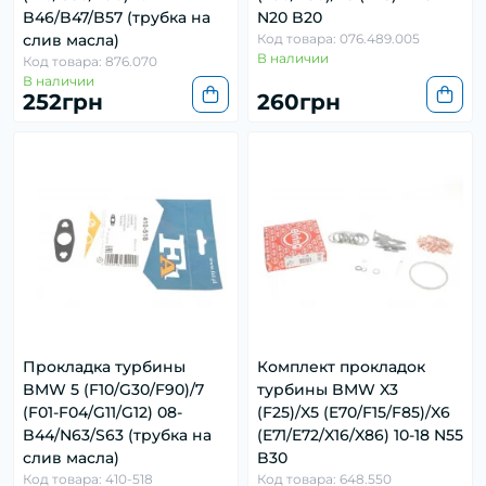
B46/B47/B57 (трубка на
N20 B20
слив масла)
Код товара: 076.489.005
В наличии
Код товара: 876.070
В наличии
252грн
260грн
Прокладка турбины
Комплект прокладок
BMW 5 (F10/G30/F90)/7
турбины BMW X3
(F01-F04/G11/G12) 08-
(F25)/X5 (E70/F15/F85)/X6
B44/N63/S63 (трубка на
(E71/E72/X16/X86) 10-18 N55
слив масла)
B30
Код товара: 410-518
Код товара: 648.550