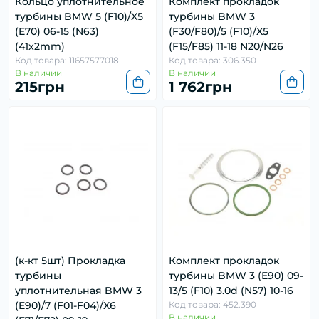
Кольцо уплотнительное
Комплект прокладок
турбины BMW 5 (F10)/X5
турбины BMW 3
(E70) 06-15 (N63)
(F30/F80)/5 (F10)/X5
(41x2mm)
(F15/F85) 11-18 N20/N26
Код товара: 11657577018
Код товара: 306.350
В наличии
В наличии
215грн
1 762грн
(к-кт 5шт) Прокладка
Комплект прокладок
турбины
турбины BMW 3 (E90) 09-
уплотнительная BMW 3
13/5 (F10) 3.0d (N57) 10-16
(E90)/7 (F01-F04)/X6
Код товара: 452.390
В наличии