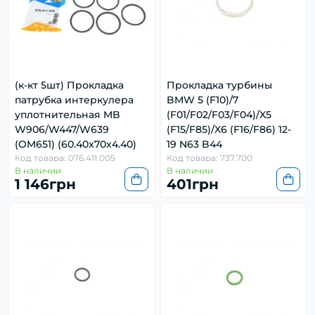
(к-кт 5шт) Прокладка
Прокладка турбины
патрубка интеркулера
BMW 5 (F10)/7
уплотнительная MB
(F01/F02/F03/F04)/X5
W906/W447/W639
(F15/F85)/X6 (F16/F86) 12-
(OM651) (60.40x70x4.40)
19 N63 B44
Код товара: 076.411.005
Код товара: 737.700
В наличии
В наличии
1 146грн
401грн