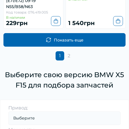
(E71/E72) 09-19
N55/B58/N63
Код товара: 076.419.005
В наличии
229грн
1 540грн
Показать еще
1
2
Выберите свою версию BMW X5
F15 для подбора запчастей
Привод: