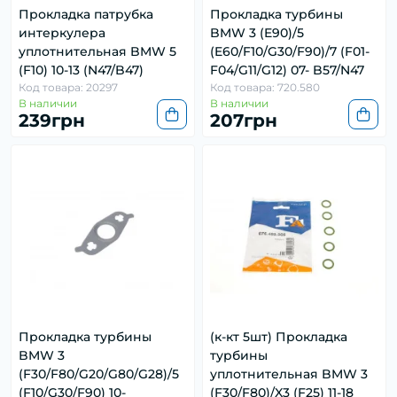
Прокладка патрубка
Прокладка турбины
интеркулера
BMW 3 (E90)/5
уплотнительная BMW 5
(E60/F10/G30/F90)/7 (F01-
(F10) 10-13 (N47/B47)
F04/G11/G12) 07- B57/N47
Код товара: 20297
Код товара: 720.580
В наличии
В наличии
239грн
207грн
Прокладка турбины
(к-кт 5шт) Прокладка
BMW 3
турбины
(F30/F80/G20/G80/G28)/5
уплотнительная BMW 3
(F10/G30/F90) 10-
(F30/F80)/X3 (F25) 11-18