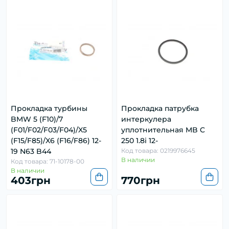
Прокладка турбины
Прокладка патрубка
BMW 5 (F10)/7
интеркулера
(F01/F02/F03/F04)/X5
уплотнительная MB C
(F15/F85)/X6 (F16/F86) 12-
250 1.8i 12-
19 N63 B44
Код товара: 0219976645
В наличии
Код товара: 71-10178-00
В наличии
403грн
770грн