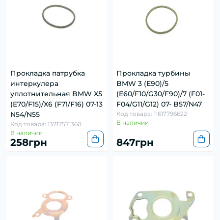
Прокладка патрубка
Прокладка турбины
интеркулера
BMW 3 (E90)/5
уплотнительная BMW X5
(E60/F10/G30/F90)/7 (F01-
(E70/F15)/X6 (F71/F16) 07-13
F04/G11/G12) 07- B57/N47
N54/N55
Код товара: 11617796622
В наличии
Код товара: 13717571360
В наличии
258грн
847грн