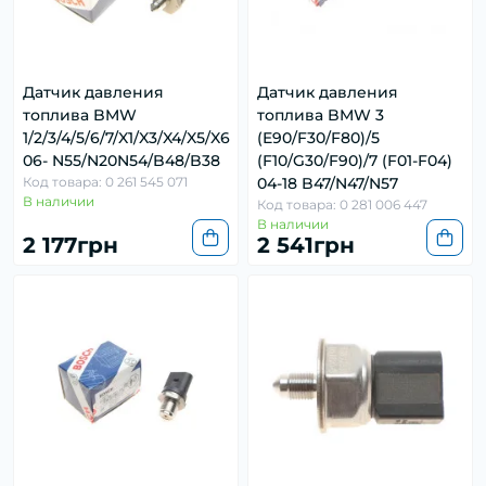
Датчик давления
Датчик давления
топлива BMW
топлива BMW 3
1/2/3/4/5/6/7/X1/X3/X4/X5/X6
(E90/F30/F80)/5
06- N55/N20N54/B48/B38
(F10/G30/F90)/7 (F01-F04)
Код товара: 0 261 545 071
04-18 B47/N47/N57
В наличии
Код товара: 0 281 006 447
В наличии
2 177грн
2 541грн