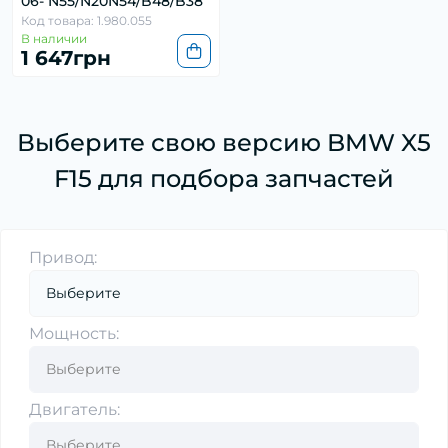
06- N55/N20N54/B48/B38
Код товара: 1.980.055
В наличии
1 647грн
Выберите свою версию BMW X5
F15 для подбора запчастей
Привод:
Мощность:
Двигатель: