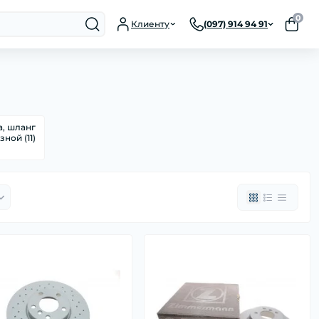
0
Клиенту
(097) 914 94 91
а, шланг
ной (11)