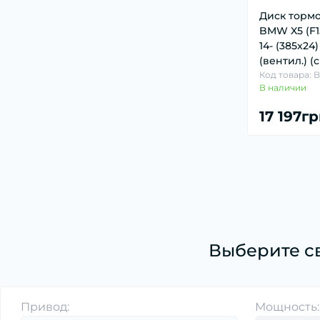
Датчик парковки (8)
Диск тормо
Датчик педали сцепления, тормоза, газа
BMW X5 (F15
(1)
14- (385x24) 
(вентил.) (
Датчик положения коленвала,
Код товара: 
распредвала (18)
В наличии
Датчик регулировки угла наклона фар (1)
17 197г
Датчик температуры ОГ (1)
Лямбда-регулирование (17)
Расходомер воздуха (18)
Выберите с
Привод:
Мощность: