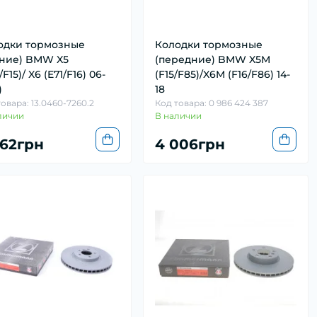
одки тормозные
Колодки тормозные
дние) BMW X5
(передние) BMW X5M
/F15)/ X6 (E71/F16) 06-
(F15/F85)/X6M (F16/F86) 14-
)
18
овара: 13.0460-7260.2
Код товара: 0 986 424 387
личии
В наличии
862грн
4 006грн