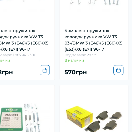
плект пружинок
Комплект пружинок
одок ручника VW T5
колодок ручника VW T5
BMW 3 (E46)/5 (E60)/X5
03-/BMW 3 (E46)/5 (E60)/X5
)/X6 (E71) 96-17
(E53)/X6 (E71) 96-17
овара: 1 987 475 306
Код товара: 29225
личии
В наличии
2грн
570грн