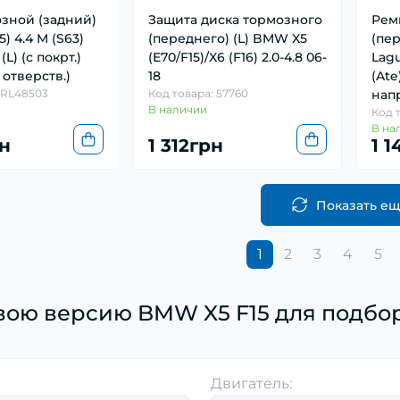
зной (задний)
Защита диска тормозного
Рем
) 4.4 M (S63)
(переднего) (L) BMW X5
(пер
(L) (с покрт.)
(E70/F15)/X6 (F16) 2.0-4.8 06-
Lag
с отверств.)
18
(Ate
BRL48503
Код товара: 57760
нап
В наличии
Код 
В на
рн
1 312грн
1 
Показать е
1
2
3
4
5
вою версию BMW X5 F15 для подбор
Двигатель: