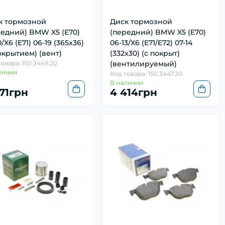
к тормозной
Диск тормозной
редний) BMW X5 (E70)
(передний) BMW X5 (E70)
0/X6 (E71) 06-19 (365x36)
06-13/X6 (E71/E72) 07-14
окрытием) (вент)
(332x30) (с покрыт)
овара: 150.3449.20
(вентилируемый)
личии
Код товара: 150.3447.20
В наличии
371грн
4 414грн