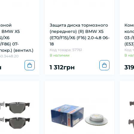
озной
Защита диска тормозного
Ком
) BMW X5
(переднего) (R) BMW X5
кол
5)/X6
(E70/F15)/X6 (F16) 2.0-4.8 06-
03-/
/F86) 07-
18
(E53
покр.) (вентил.)
Код товара: 57761
Код 
В наличии
В на
50.3448.20
н
1 312грн
31