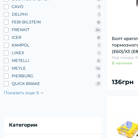
CAVO
1
DELPHI
1
FEBI BILSTEIN
8
FRENKIT
34
ICER
8
Болт крепл
тормозног
KAMPOL
1
(E60)/X3 (E8
LINEX
1
Код товара: 
METELLI
6
В наличии
MEYLE
14
PIERBURG
3
136грн
QUICK BRAKE
17
Показать еще 6
Категории