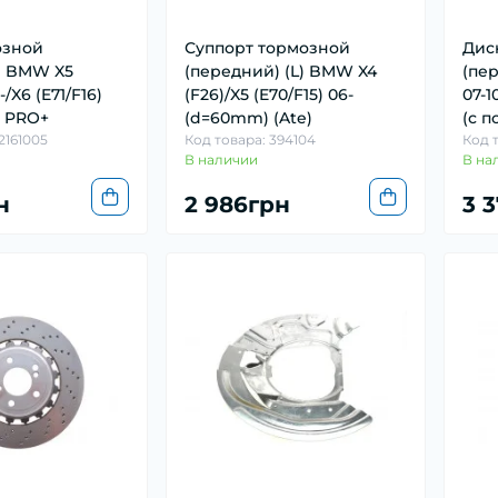
озной
Суппорт тормозной
Дис
) BMW X5
(передний) (L) BMW X4
(пе
-/X6 (E71/F16)
(F26)/X5 (E70/F15) 06-
07-1
) PRO+
(d=60mm) (Ate)
(с п
2161005
Код товара: 394104
Код т
В наличии
В на
н
2 986грн
3 