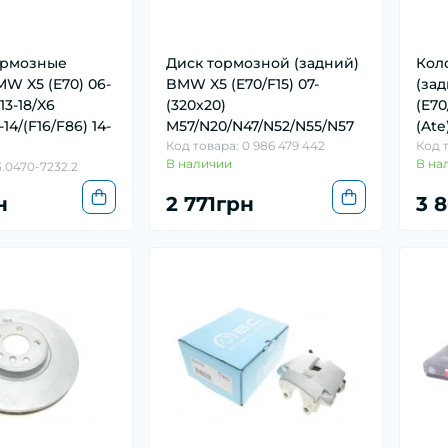
ормозные
Диск тормозной (задний)
Кол
MW X5 (E70) 06-
BMW X5 (E70/F15) 07-
(за
 13-18/X6
(320x20)
(E70
-14/(F16/F86) 14-
M57/N20/N47/N52/N55/N57
(Ate
Код товара: 0 986 479 442
Код т
В наличии
В на
3.0470-7232.2
н
2 771грн
3 