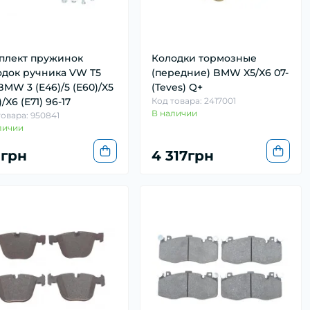
плект пружинок
Колодки тормозные
одок ручника VW T5
(передние) BMW X5/X6 07-
BMW 3 (E46)/5 (E60)/X5
(Teves) Q+
)/X6 (E71) 96-17
Код товара: 2417001
В наличии
товара: 950841
личии
9грн
4 317грн