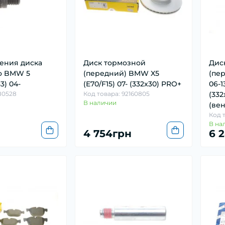
ения диска
Диск тормозной
Дис
о BMW 5
(передний) BMW X5
(пе
3) 04-
(E70/F15) 07- (332x30) PRO+
06-1
180528
Код товара: 92160805
(332
В наличии
(вен
Код т
В на
4 754грн
6 