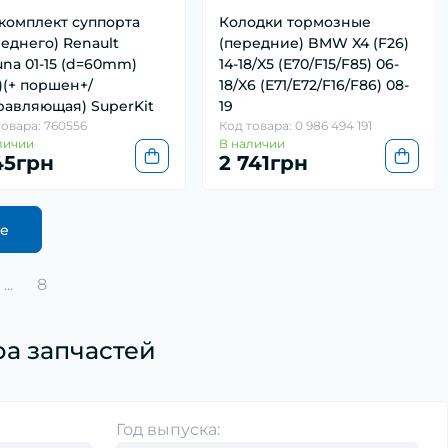
комплект суппорта
Колодки тормозные
еднего) Renault
(передние) BMW X4 (F26)
una 01-15 (d=60mm)
14-18/X5 (E70/F15/F85) 06-
)(+ поршен+/
18/X6 (E71/E72/F16/F86) 08-
равляющая) SuperKit
19
товара: 760556
Код товара: 0 986 494 191
личии
В наличии
145грн
2 741грн
ще
...
8
а запчастей
Год выпуска: