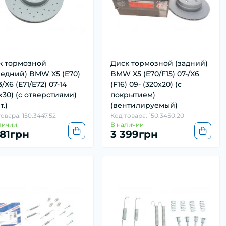
к тормозной
Диск тормозной (задний)
редний) BMW X5 (E70)
BMW X5 (E70/F15) 07-/X6
3/X6 (E71/E72) 07-14
(F16) 09- (320x20) (с
x30) (с отверстиями)
покрытием)
т.)
(вентилируемый)
овара: 150.3447.52
Код товара: 150.3450.20
личии
В наличии
281грн
3 399грн