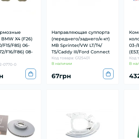
ормозные
Направляющая суппорта
Ком
 BMW X4 (F26)
(переднего/заднего/к-кт)
кол
0/F15/F85) 06-
MB Sprinter/VW LT/Т4/
03-/
72/F16/F86) 08-
Т5/Caddy ІІІ/Ford Connect
(E53
Код товара: G125401
Код т
В наличии
В на
22-0770-0
н
67грн
43