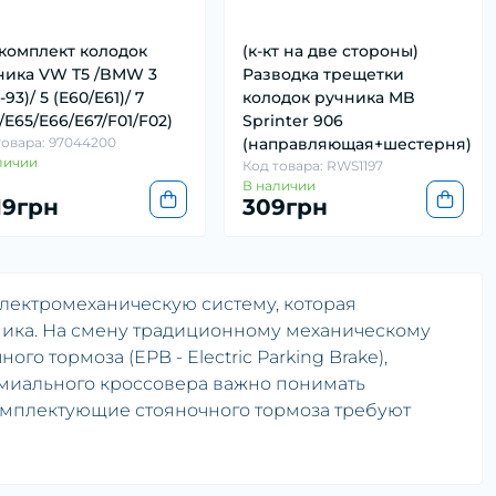
комплект колодок
(к-кт на две стороны)
ника VW T5 /BMW 3
Разводка трещетки
-93)/ 5 (E60/E61)/ 7
колодок ручника MB
/E65/E66/E67/F01/F02)
Sprinter 906
товара: 97044200
(направляющая+шестерня)
личии
Код товара: RWS1197
В наличии
19грн
309грн
лектромеханическую систему, которая
ика. На смену традиционному механическому
о тормоза (EPB - Electric Parking Brake),
миального кроссовера важно понимать
комплектующие стояночного тормоза требуют
уатации автомобиля в любых условиях.
дним нажатием кнопки на центральной консоли,