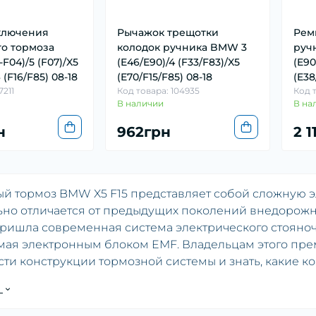
ключения
Рычажок трещотки
Рем
го тормоза
колодок ручника BMW 3
руч
F04)/5 (F07)/X5
(E46/E90)/4 (F33/F83)/X5
(E90
 (F16/F85) 08-18
(E70/F15/F85) 08-18
(E38
7211
Код товара: 104935
Код 
В наличии
В на
н
962грн
2 1
й тормоз BMW X5 F15 представляет собой сложную э
ьно отличается от предыдущих поколений внедорожн
ришла современная система электрического стояночног
мая электронным блоком EMF. Владельцам этого пре
ти конструкции тормозной системы и знать, какие 
ской замены, чтобы обеспечить безопасность экспл
ь
ский стояночный тормоз BMW X5 F15 активируется о