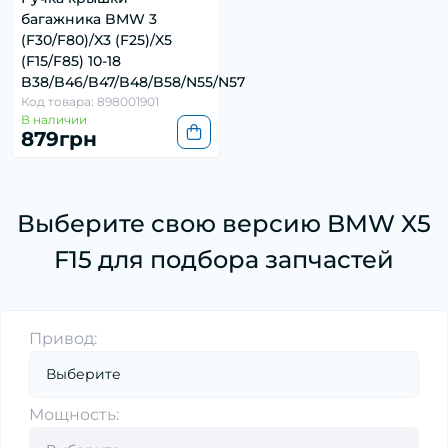
багажника BMW 3
(F30/F80)/X3 (F25)/X5
(F15/F85) 10-18
B38/B46/B47/B48/B58/N55/N57
Код товара: 898001901
В наличии
879грн
Выберите свою версию BMW X5
F15 для подбора запчастей
Привод:
Мощность: