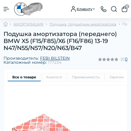
0
Клиенту
АМОРТИЗАЦИЯ
Подушка, подшипник амортизатора
Поду
Подушка амортизатора (переднего)
BMW X5 (F15/F85)/X6 (F16/F86) 13-19
N47/N55/N57/N20/N63/B47
Производитель:
FEBI BILSTEIN
0
Каталожный номер:
177234
Все о товаре
Аналоги
Применимость
Оригиналь