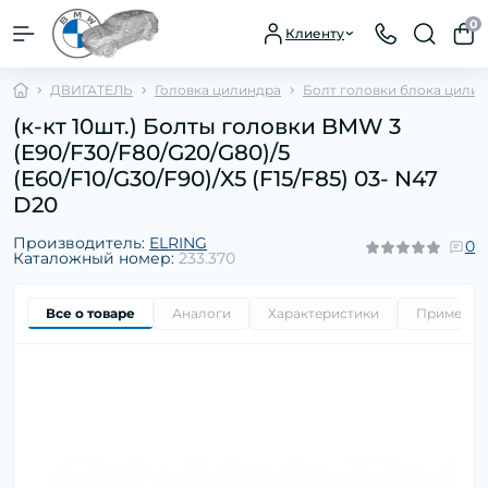
0
Клиенту
ДВИГАТЕЛЬ
Головка цилиндра
Болт головки блока цили
(к-кт 10шт.) Болты головки BMW 3
(E90/F30/F80/G20/G80)/5
(E60/F10/G30/F90)/X5 (F15/F85) 03- N47
D20
Производитель:
ELRING
0
Каталожный номер:
233.370
Все о товаре
Аналоги
Характеристики
Применим