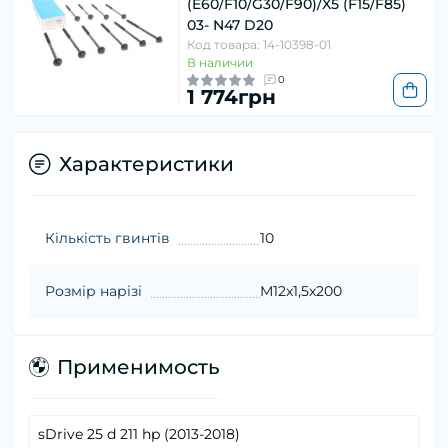
(E60/F10/G30/F90)/X5 (F15/F85)
03- N47 D20
Код товара: 14-10398-01
В наличии
0
1 774грн
Характеристики
Кількість гвинтів
10
Розмір нарізі
M12x1,5x200
Применимость
sDrive 25 d 211 hp (2013-2018)