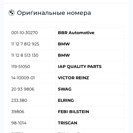
Оригинальные номера
001-10-30270
BBR Automotive
11 12 7 812 925
BMW
11 12 8 513 130
BMW
119-51050
IAP QUALITY PARTS
14-10009-01
VICTOR REINZ
20 93 9806
SWAG
233.380
ELRING
39806
FEBI BILSTEIN
98-1014
TRISCAN