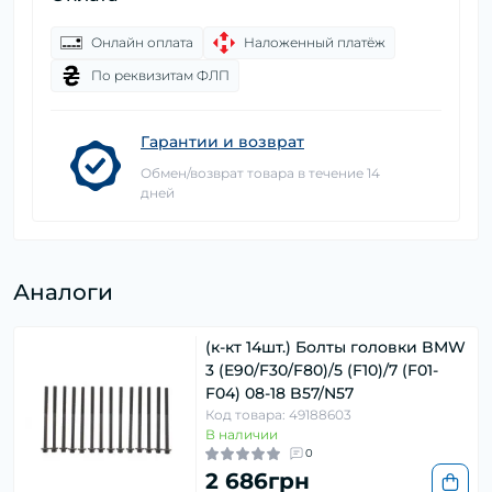
Онлайн оплата
Наложенный платёж
По реквизитам ФЛП
Гарантии и возврат
Обмен/возврат товара в течение 14
дней
Аналоги
(к-кт 14шт.) Болты головки BMW
3 (E90/F30/F80)/5 (F10)/7 (F01-
F04) 08-18 B57/N57
Код товара: 49188603
В наличии
0
2 686грн