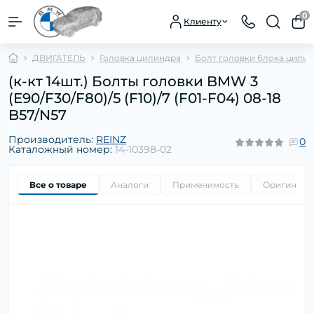
0
Клиенту
ДВИГАТЕЛЬ
Головка цилиндра
Болт головки блока цили
(к-кт 14шт.) Болты головки BMW 3
(E90/F30/F80)/5 (F10)/7 (F01-F04) 08-18
B57/N57
Производитель:
REINZ
0
Каталожный номер:
14-10398-02
Все о товаре
Аналоги
Применимость
Оригиналь