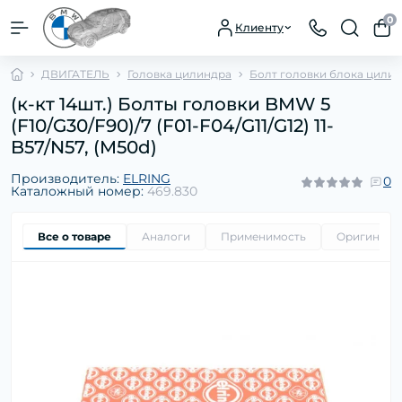
0
Клиенту
ДВИГАТЕЛЬ
Головка цилиндра
Болт головки блока цили
(к-кт 14шт.) Болты головки BMW 5
(F10/G30/F90)/7 (F01-F04/G11/G12) 11-
B57/N57, (M50d)
Производитель:
ELRING
0
Каталожный номер:
469.830
Все о товаре
Аналоги
Применимость
Оригиналь