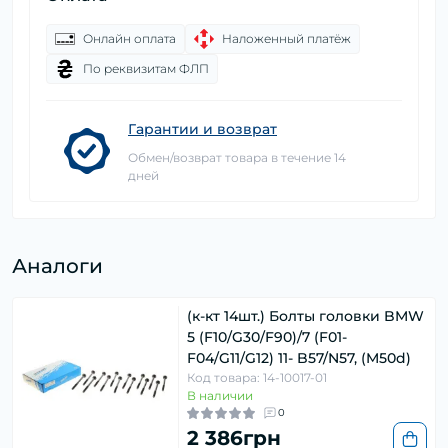
Онлайн оплата
Наложенный платёж
По реквизитам ФЛП
Гарантии и возврат
Обмен/возврат товара в течение 14
дней
Аналоги
(к-кт 14шт.) Болты головки BMW
5 (F10/G30/F90)/7 (F01-
F04/G11/G12) 11- B57/N57, (M50d)
Код товара: 14-10017-01
В наличии
0
2 386грн