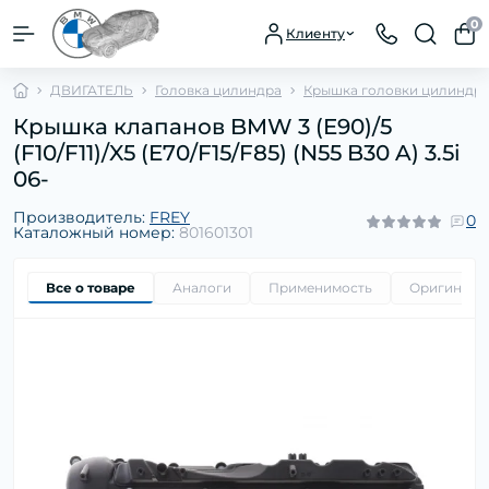
0
Клиенту
ДВИГАТЕЛЬ
Головка цилиндра
Крышка головки цилиндр
Крышка клапанов BMW 3 (E90)/5
(F10/F11)/X5 (E70/F15/F85) (N55 B30 A) 3.5i
06-
Производитель:
FREY
0
Каталожный номер:
801601301
Все о товаре
Аналоги
Применимость
Оригиналь