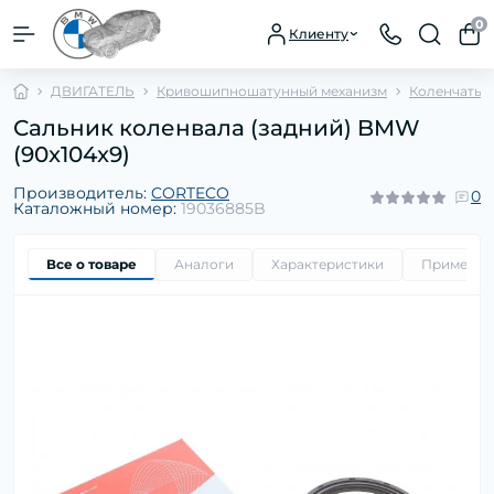
0
Клиенту
ДВИГАТЕЛЬ
Кривошипношатунный механизм
Коленчатый
Сальник коленвала (задний) BMW
(90x104x9)
Производитель:
CORTECO
0
Каталожный номер:
19036885B
Все о товаре
Аналоги
Характеристики
Применим