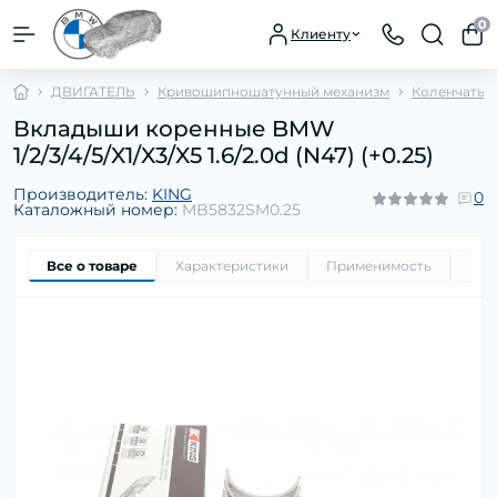
0
Клиенту
ДВИГАТЕЛЬ
Кривошипношатунный механизм
Коленчатый
Вкладыши коренные BMW
1/2/3/4/5/X1/X3/X5 1.6/2.0d (N47) (+0.25)
Производитель:
KING
0
Каталожный номер:
MB5832SM0.25
Все о товаре
Характеристики
Применимость
Ори