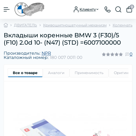
0
Клиенту
ДВИГАТЕЛЬ
Кривошипношатунный механизм
Коленчатый
Вкладыши коренные BMW 3 (F30)/5
(F10) 2.0d 10- (N47) (STD) =6007100000
Производитель:
NPR
0
Каталожный номер:
180 007 0011 00
Все о товаре
Аналоги
Применимость
Оригиналь