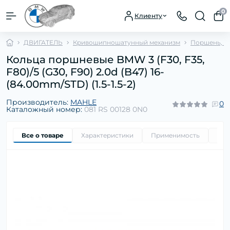
0
Клиенту
ДВИГАТЕЛЬ
Кривошипношатунный механизм
Поршень, с
Кольца поршневые BMW 3 (F30, F35,
F80)/5 (G30, F90) 2.0d (B47) 16-
(84.00mm/STD) (1.5-1.5-2)
Производитель:
MAHLE
0
Каталожный номер:
081 RS 00128 0N0
Все о товаре
Характеристики
Применимость
Ори