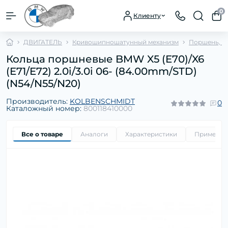
0
Клиенту
ДВИГАТЕЛЬ
Кривошипношатунный механизм
Поршень, с
Кольца поршневые BMW X5 (E70)/X6
(E71/E72) 2.0i/3.0i 06- (84.00mm/STD)
(N54/N55/N20)
Производитель:
KOLBENSCHMIDT
0
Каталожный номер:
800118410000
Все о товаре
Аналоги
Характеристики
Применим