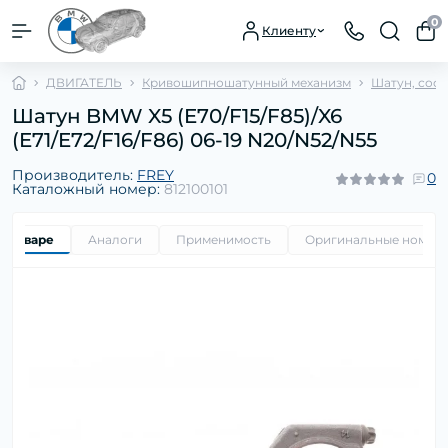
0
Клиенту
ДВИГАТЕЛЬ
Кривошипношатунный механизм
Шатун, сос
Шатун BMW X5 (E70/F15/F85)/X6
(E71/E72/F16/F86) 06-19 N20/N52/N55
Производитель:
FREY
0
Каталожный номер:
812100101
о товаре
Аналоги
Применимость
Оригинальные номер