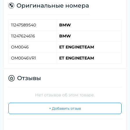
Оригинальные номера
11247589540
BMW
11247624616
BMW
OM0046
ET ENGINETEAM
OM0046VR1
ET ENGINETEAM
Отзывы
Нет отзывов об этом товаре.
+ Добавить отзыв