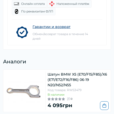
Онлайн оплата
Наложенный платёж
По реквизитам ФЛП
Гарантии и возврат
Обмен/возврат товара в течение 14
дней
Аналоги
Шатун BMW X5 (E70/F15/F85)/X6
(E71/E72/F16/F86) 06-19
N20/N52/N55
Код товара: RWS3479
В наличии
0
4 095грн