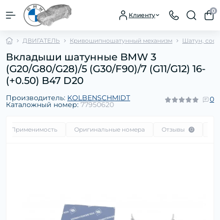
0
Клиенту
ДВИГАТЕЛЬ
Кривошипношатунный механизм
Шатун, сос
Вкладыши шатунные BMW 3
(G20/G80/G28)/5 (G30/F90)/7 (G11/G12) 16-
(+0.50) B47 D20
Производитель:
KOLBENSCHMIDT
0
Каталожный номер:
77950620
Применимость
Оригинальные номера
Отзывы
Во
0