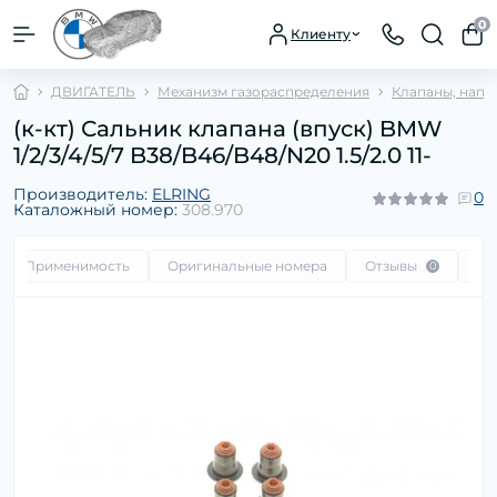
0
Клиенту
ДВИГАТЕЛЬ
Механизм газораспределения
Клапаны, напр
(к-кт) Сальник клапана (впуск) BMW
1/2/3/4/5/7 B38/B46/B48/N20 1.5/2.0 11-
Производитель:
ELRING
0
Каталожный номер:
308.970
Применимость
Оригинальные номера
Отзывы
Во
0