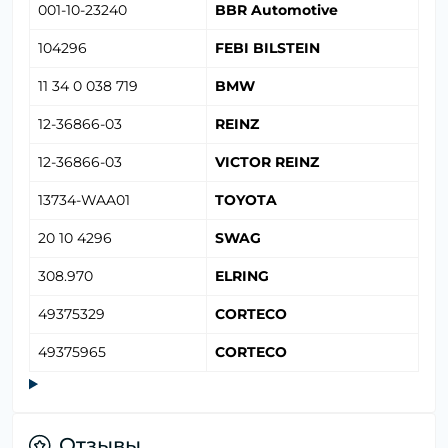
001-10-23240
BBR Automotive
104296
FEBI BILSTEIN
11 34 0 038 719
BMW
12-36866-03
REINZ
12-36866-03
VICTOR REINZ
13734-WAA01
TOYOTA
20 10 4296
SWAG
308.970
ELRING
49375329
CORTECO
49375965
CORTECO
Отзывы