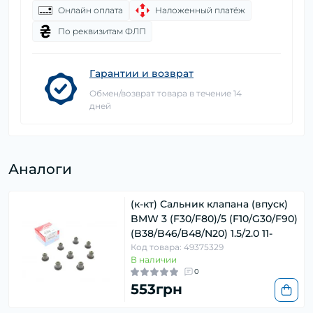
Онлайн оплата
Наложенный платёж
По реквизитам ФЛП
Гарантии и возврат
Обмен/возврат товара в течение 14
дней
Аналоги
(к-кт) Сальник клапана (впуск)
BMW 3 (F30/F80)/5 (F10/G30/F90)
(B38/B46/B48/N20) 1.5/2.0 11-
Код товара: 49375329
В наличии
0
553грн