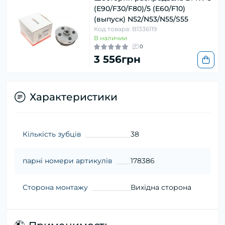
(E90/F30/F80)/5 (E60/F10)
(выпуск) N52/N53/N55/S55
Код товара: B1336119
В наличии
0
3 556грн
Характеристики
Кількість зубців
38
парні номери артикулів
178386
Сторона монтажу
Вихідна сторона