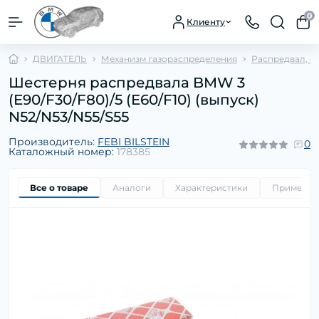
0
Клиенту
ДВИГАТЕЛЬ
Механизм газораспределения
Распредвал, с
Шестерня распредвала BMW 3
(E90/F30/F80)/5 (E60/F10) (выпуск)
N52/N53/N55/S55
Производитель:
FEBI BILSTEIN
0
Каталожный номер:
178385
Все о товаре
Аналоги
Характеристики
Применим