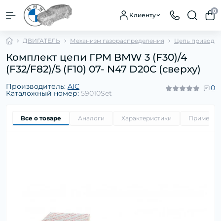
0
Клиенту
ДВИГАТЕЛЬ
Механизм газораспределения
Цепь привода 
Комплект цепи ГРМ BMW 3 (F30)/4
(F32/F82)/5 (F10) 07- N47 D20C (сверху)
Производитель:
AIC
0
Каталожный номер:
59010Set
Все о товаре
Аналоги
Характеристики
Применим