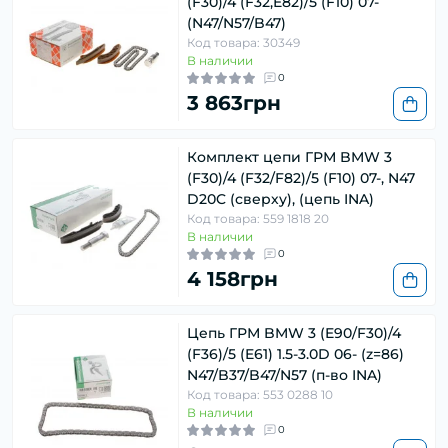
(F30)/4 (F32,E82)/5 (F10) 07-
(N47/N57/B47)
Код товара: 30349
В наличии
0
3 863грн
Комплект цепи ГРМ BMW 3
(F30)/4 (F32/F82)/5 (F10) 07-, N47
D20C (сверху), (цепь INA)
Код товара: 559 1818 20
В наличии
0
4 158грн
Цепь ГРМ BMW 3 (E90/F30)/4
(F36)/5 (E61) 1.5-3.0D 06- (z=86)
N47/B37/B47/N57 (п-во INA)
Код товара: 553 0288 10
В наличии
0