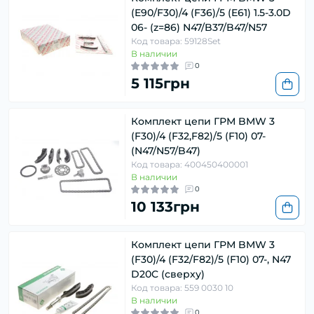
(E90/F30)/4 (F36)/5 (E61) 1.5-3.0D
06- (z=86) N47/B37/B47/N57
Код товара: 59128Set
В наличии
0
5 115грн
Комплект цепи ГРМ BMW 3
(F30)/4 (F32,F82)/5 (F10) 07-
(N47/N57/B47)
Код товара: 400450400001
В наличии
0
10 133грн
Комплект цепи ГРМ BMW 3
(F30)/4 (F32/F82)/5 (F10) 07-, N47
D20C (сверху)
Код товара: 559 0030 10
В наличии
0