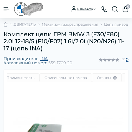
0
Клиенту
ДВИГАТЕЛЬ
Механизм газораспределения
Цепь привода 
Комплект цепи ГРМ BMW 3 (F30/F80)
2.0i 12-18/5 (F10/F07) 1.6i/2.0i (N20/N26) 11-
17 (цепь INA)
Производитель:
INA
0
Каталожный номер:
559 1709 20
Применимость
Оригинальные номера
Отзывы
Во
0